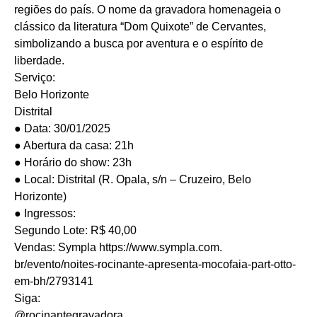
regiões do país. O nome da gravadora homenageia o
clássico da literatura “Dom Quixote” de Cervantes,
simbolizando a busca por aventura e o espírito de
liberdade.
Serviço:
Belo Horizonte
Distrital
● Data: 30/01/2025
● Abertura da casa: 21h
● Horário do show: 23h
● Local: Distrital (R. Opala, s/n – Cruzeiro, Belo
Horizonte)
● Ingressos:
Segundo Lote: R$ 40,00
Vendas: Sympla
https://www.sympla.com.
br/evento/noites-rocinante-
apresenta-mocofaia-part-otto-
em-bh/2793141
Siga:
@rocinantegravadora