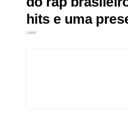
do rap brasilei
hits e uma pres
1 post