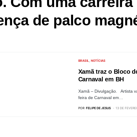
ro. Com uma carreir
ença de palco magné
BRASIL
NOTÍCIAS
Xamã traz o Bloco d
Carnaval em BH
Xamã – Divulgação. Artista v
feira de Carnaval em…
POR
FELIPE DE JESUS
13 DE FEVERE