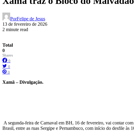
Xamã traz o Bloco do Malvadão
Por
Felipe de Jesus
13 de fevereiro de 2026
2 minute read
Total
0
Shares
0
0
0
Xamã – Divulgação.
A segunda-feira de Carnaval em BH, 16 de fevereiro, vai contar com
Brasil, entre as ruas Sergipe e Pernambuco, com início do desfile às 1