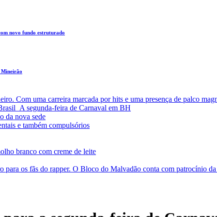
 com novo fundo estruturado
 Mineirão
leiro. Com uma carreira marcada por hits e uma presença de palco magn
a Brasil A segunda-feira de Carnaval em BH
o da nova sede
entais e também compulsórios
olho branco com creme de leite
o para os fãs do rapper. O Bloco do Malvadão conta com patrocínio 