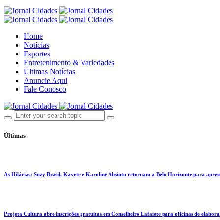
Home
Notícias
Esportes
Entretenimento & Variedades
Últimas Notícias
Anuncie Aqui
Fale Conosco
Últimas
As Hilárias: Suzy Brasil, Kayete e Karoline Absinto retornam a Belo Horizonte para apres
Projeta Cultura abre inscrições gratuitas em Conselheiro Lafaiete para oficinas de elaboraçã