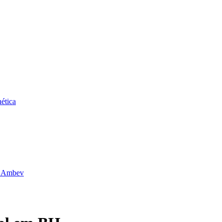
ética
da Ambev