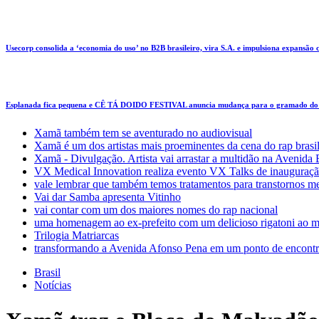
Usecorp consolida a ‘economia do uso’ no B2B brasileiro, vira S.A. e impulsiona expansão
Esplanada fica pequena e CÊ TÁ DOIDO FESTIVAL anuncia mudança para o gramado do
Xamã também tem se aventurado no audiovisual
Xamã é um dos artistas mais proeminentes da cena do rap brasi
Xamã - Divulgação. Artista vai arrastar a multidão na Avenid
VX Medical Innovation realiza evento VX Talks de inauguraçã
vale lembrar que também temos tratamentos para transtornos m
Vai dar Samba apresenta Vitinho
vai contar com um dos maiores nomes do rap nacional
uma homenagem ao ex-prefeito com um delicioso rigatoni ao m
Trilogia Matriarcas
transformando a Avenida Afonso Pena em um ponto de encontr
Brasil
Notícias