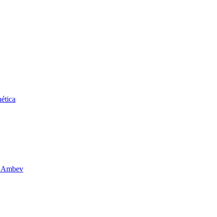
ética
da Ambev