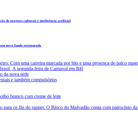
o de projetos culturais e inteligência artificial
 com novo fundo estruturado
leiro. Com uma carreira marcada por hits e uma presença de palco magn
a Brasil A segunda-feira de Carnaval em BH
o da nova sede
entais e também compulsórios
olho branco com creme de leite
o para os fãs do rapper. O Bloco do Malvadão conta com patrocínio 