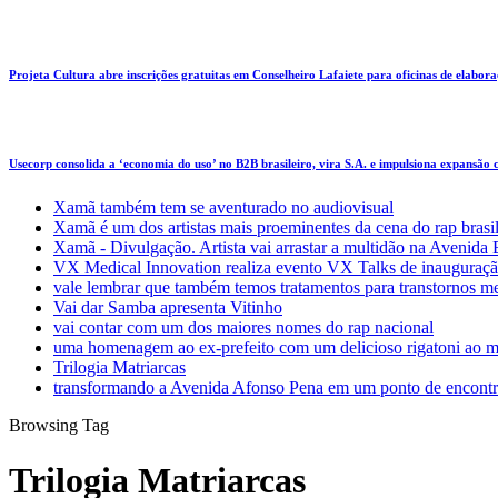
Projeta Cultura abre inscrições gratuitas em Conselheiro Lafaiete para oficinas de elaboraçã
Usecorp consolida a ‘economia do uso’ no B2B brasileiro, vira S.A. e impulsiona expansão
Xamã também tem se aventurado no audiovisual
Xamã é um dos artistas mais proeminentes da cena do rap brasi
Xamã - Divulgação. Artista vai arrastar a multidão na Avenid
VX Medical Innovation realiza evento VX Talks de inauguraçã
vale lembrar que também temos tratamentos para transtornos m
Vai dar Samba apresenta Vitinho
vai contar com um dos maiores nomes do rap nacional
uma homenagem ao ex-prefeito com um delicioso rigatoni ao m
Trilogia Matriarcas
transformando a Avenida Afonso Pena em um ponto de encontr
Browsing Tag
Trilogia Matriarcas