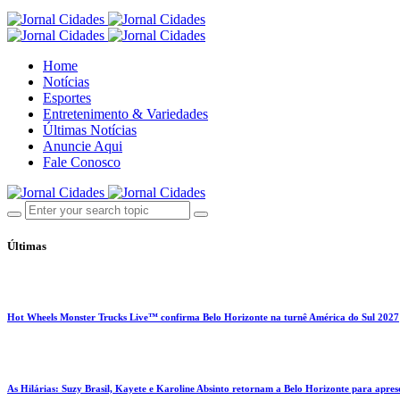
Home
Notícias
Esportes
Entretenimento & Variedades
Últimas Notícias
Anuncie Aqui
Fale Conosco
Últimas
Hot Wheels Monster Trucks Live™ confirma Belo Horizonte na turnê América do Sul 2027
As Hilárias: Suzy Brasil, Kayete e Karoline Absinto retornam a Belo Horizonte para apres