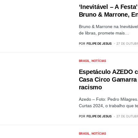
‘Inevitável – A Fes
Bruno & Marrone, E
Bruno & Marrone na Inevitável
de libras, promete mais…
POR
FELIPE DE JESUS
27 DE OUTUBR
BRASIL
NOTÍCIAS
Espetáculo AZEDO co
Casa Circo Gamarra 
racismo
Azedo – Foto: Pedro Milagres
Curtas 2024, o trabalho que t
POR
FELIPE DE JESUS
27 DE OUTUBR
BRASIL
NOTÍCIAS