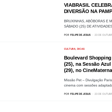
VIABRASIL CELEB
DIVERSÃO NA PAM
BRUXINHAS, ABÓBORAS E
SÁBADO (25) DE ATIVIDADES
POR
FELIPE DE JESUS
23 DE OUTUBR
CULTURA
DICAS
Boulevard Shopping 
(25), na Sessão Azul
(29), no CineMatern
Missão Pet – Divulgação Paris 
cinema com sessões adapta
POR
FELIPE DE JESUS
23 DE OUTUBR