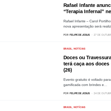
Rafael Infante anunc
“Terapia Infernal” n
Rafael Infante – Carol Portil
nova apresentação será real
POR
FELIPE DE JESUS
27 DE OUTUBR
BRASIL
NOTÍCIAS
Doces ou Travessur
terá caça aos doces
(26)
Evento gratuito é voltado para
gamificada com brindes e…
POR
FELIPE DE JESUS
24 DE OUTUBR
BRASIL
NOTÍCIAS