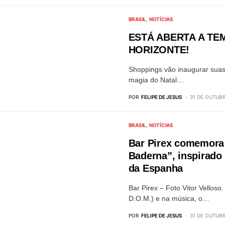
BRASIL
NOTÍCIAS
ESTÁ ABERTA A TE
HORIZONTE!
Shoppings vão inaugurar suas
magia do Natal…
POR
FELIPE DE JESUS
31 DE OUTUBR
BRASIL
NOTÍCIAS
Bar Pirex comemora 
Baderna”, inspirado
da Espanha
Bar Pirex – Foto Vitor Velloso
D.O.M.) e na música, o…
POR
FELIPE DE JESUS
31 DE OUTUBR