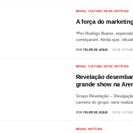
BRASIL
CULTURA
DICAS
NOTÍCIAS
A força do marketing
*Por Rodrigo Bueno, especiali
começaram. Ainda que, oficia
POR
FELIPE DE JESUS
28 DE OUTUBR
BRASIL
CULTURA
DICAS
NOTÍCIAS
Revelação desembar
grande show na Are
Grupo Revelação – Divulgaçã
carreira do grupo, será reali
POR
FELIPE DE JESUS
28 DE OUTUBR
BRASIL
NOTÍCIAS