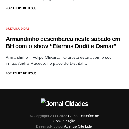
POR
FELIPE DE JESUS
CULTURA
DICAS
Armandinho desembarca neste sábado em
BH com o show “Eternos Dodô e Osmar”
Armandinho – Felipe Oliveira. O artista estará com o seu
irmão, André Macedo, no palco do Distrital…
POR
FELIPE DE JESUS
© Copyright 2000-2023
Grupo Conteúdo de
Comunicação
.
Desenvolvido por
Agência Site Líder