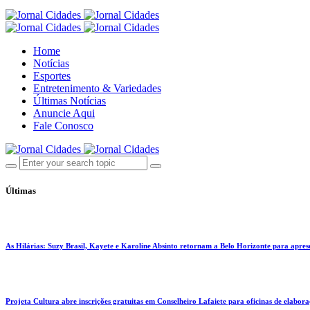
Home
Notícias
Esportes
Entretenimento & Variedades
Últimas Notícias
Anuncie Aqui
Fale Conosco
Últimas
As Hilárias: Suzy Brasil, Kayete e Karoline Absinto retornam a Belo Horizonte para apres
Projeta Cultura abre inscrições gratuitas em Conselheiro Lafaiete para oficinas de elaboraçã