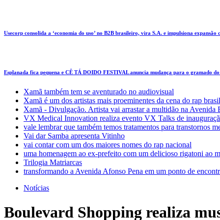
Usecorp consolida a ‘economia do uso’ no B2B brasileiro, vira S.A. e impulsiona expansão
Esplanada fica pequena e CÊ TÁ DOIDO FESTIVAL anuncia mudança para o gramado do
Xamã também tem se aventurado no audiovisual
Xamã é um dos artistas mais proeminentes da cena do rap brasi
Xamã - Divulgação. Artista vai arrastar a multidão na Avenid
VX Medical Innovation realiza evento VX Talks de inauguraçã
vale lembrar que também temos tratamentos para transtornos m
Vai dar Samba apresenta Vitinho
vai contar com um dos maiores nomes do rap nacional
uma homenagem ao ex-prefeito com um delicioso rigatoni ao m
Trilogia Matriarcas
transformando a Avenida Afonso Pena em um ponto de encontr
Notícias
Boulevard Shopping realiza musi