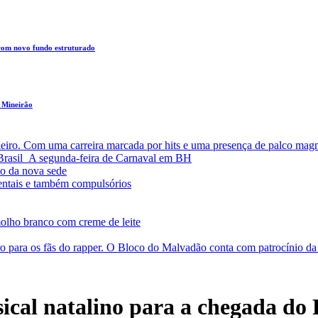
 com novo fundo estruturado
 Mineirão
leiro. Com uma carreira marcada por hits e uma presença de palco magn
a Brasil A segunda-feira de Carnaval em BH
o da nova sede
entais e também compulsórios
olho branco com creme de leite
o para os fãs do rapper. O Bloco do Malvadão conta com patrocínio 
cal natalino para a chegada do 