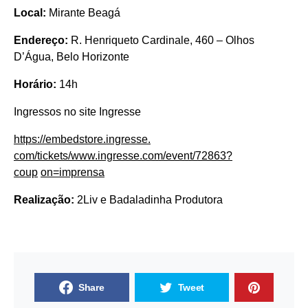
Local:
Mirante Beagá
Endereço:
R. Henriqueto Cardinale, 460 – Olhos
D’Água, Belo Horizonte
Horário:
14h
Ingressos no site Ingresse
https://embedstore.ingresse.
com/tickets/www.ingresse.com/
event/72863?
coup
on=imprensa
Realização:
2Liv e Badaladinha Produtora
Share
Tweet