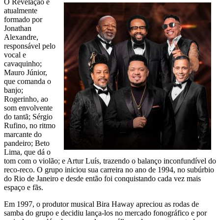
O Revelação é
atualmente
formado por
Jonathan
Alexandre,
responsável pelo
vocal e
cavaquinho;
Mauro Júnior,
que comanda o
banjo;
Rogerinho, ao
som envolvente
do tantã; Sérgio
Rufino, no ritmo
marcante do
pandeiro; Beto
Lima, que dá o
tom com o violão; e Artur Luís, trazendo o balanço inconfundível do
reco-reco. O grupo iniciou sua carreira no ano de 1994, no subúrbio
do Rio de Janeiro e desde então foi conquistando cada vez mais
espaço e fãs.
Em 1997, o produtor musical Bira Haway apreciou as rodas de
samba do grupo e decidiu lança-los no mercado fonográfico e por