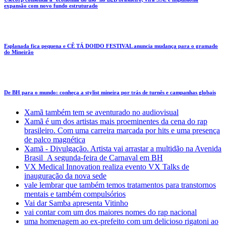
expansão com novo fundo estruturado
Esplanada fica pequena e CÊ TÁ DOIDO FESTIVAL anuncia mudança para o gramado
do Mineirão
De BH para o mundo: conheça a stylist mineira por trás de turnês e campanhas globais
Xamã também tem se aventurado no audiovisual
Xamã é um dos artistas mais proeminentes da cena do rap
brasileiro. Com uma carreira marcada por hits e uma presença
de palco magnética
Xamã - Divulgação. Artista vai arrastar a multidão na Avenida
Brasil A segunda-feira de Carnaval em BH
VX Medical Innovation realiza evento VX Talks de
inauguração da nova sede
vale lembrar que também temos tratamentos para transtornos
mentais e também compulsórios
Vai dar Samba apresenta Vitinho
vai contar com um dos maiores nomes do rap nacional
uma homenagem ao ex-prefeito com um delicioso rigatoni ao