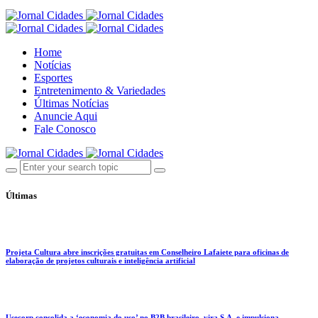
Home
Notícias
Esportes
Entretenimento & Variedades
Últimas Notícias
Anuncie Aqui
Fale Conosco
Últimas
Projeta Cultura abre inscrições gratuitas em Conselheiro Lafaiete para oficinas de
elaboração de projetos culturais e inteligência artificial
Usecorp consolida a ‘economia do uso’ no B2B brasileiro, vira S.A. e impulsiona