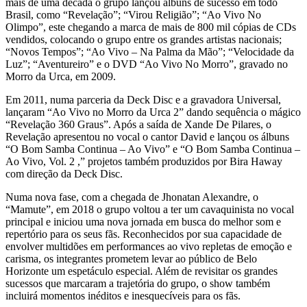
mais de uma década o grupo lançou álbuns de sucesso em todo
Brasil, como “Revelação”; “Virou Religião”; “Ao Vivo No
Olimpo”, este chegando a marca de mais de 800 mil cópias de CDs
vendidos, colocando o grupo entre os grandes artistas nacionais;
“Novos Tempos”; “Ao Vivo – Na Palma da Mão”; “Velocidade da
Luz”; “Aventureiro” e o DVD “Ao Vivo No Morro”, gravado no
Morro da Urca, em 2009.
Em 2011, numa parceria da Deck Disc e a gravadora Universal,
lançaram “Ao Vivo no Morro da Urca 2” dando sequência o mágico
“Revelação 360 Graus”. Após a saída de Xande De Pilares, o
Revelação apresentou no vocal o cantor David e lançou os álbuns
“O Bom Samba Continua – Ao Vivo” e “O Bom Samba Continua –
Ao Vivo, Vol. 2 ,” projetos também produzidos por Bira Haway
com direção da Deck Disc.
Numa nova fase, com a chegada de Jhonatan Alexandre, o
“Mamute”, em 2018 o grupo voltou a ter um cavaquinista no vocal
principal e iniciou uma nova jornada em busca do melhor som e
repertório para os seus fãs. Reconhecidos por sua capacidade de
envolver multidões em performances ao vivo repletas de emoção e
carisma, os integrantes prometem levar ao público de Belo
Horizonte um espetáculo especial. Além de revisitar os grandes
sucessos que marcaram a trajetória do grupo, o show também
incluirá momentos inéditos e inesquecíveis para os fãs.