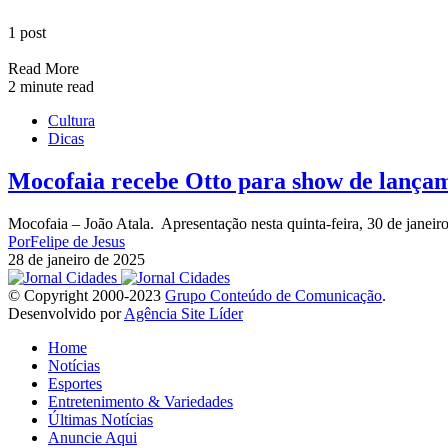
1 post
Read More
2 minute read
Cultura
Dicas
Mocofaia recebe Otto para show de lançam
Mocofaia – João Atala. Apresentação nesta quinta-feira, 30 de janeir
Por
Felipe de Jesus
28 de janeiro de 2025
© Copyright 2000-2023
Grupo Conteúdo de Comunicação
.
Desenvolvido por
Agência Site Líder
Home
Notícias
Esportes
Entretenimento & Variedades
Últimas Notícias
Anuncie Aqui