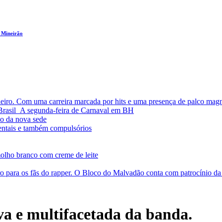
 Mineirão
leiro. Com uma carreira marcada por hits e uma presença de palco magn
a Brasil A segunda-feira de Carnaval em BH
o da nova sede
entais e também compulsórios
olho branco com creme de leite
o para os fãs do rapper. O Bloco do Malvadão conta com patrocínio 
iva e multifacetada da banda.