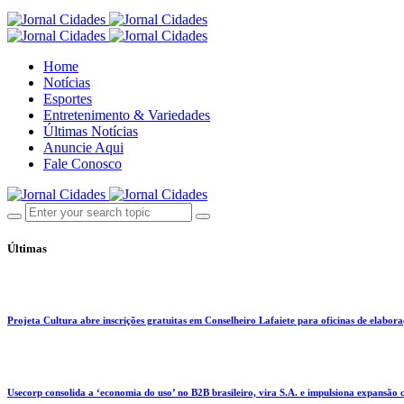
Home
Notícias
Esportes
Entretenimento & Variedades
Últimas Notícias
Anuncie Aqui
Fale Conosco
Últimas
Projeta Cultura abre inscrições gratuitas em Conselheiro Lafaiete para oficinas de elaboraçã
Usecorp consolida a ‘economia do uso’ no B2B brasileiro, vira S.A. e impulsiona expansão