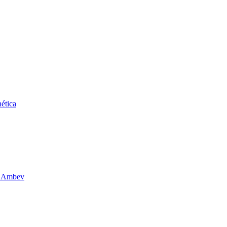
ética
da Ambev