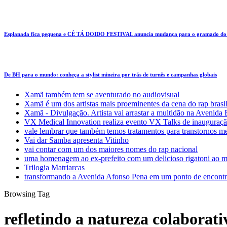
Esplanada fica pequena e CÊ TÁ DOIDO FESTIVAL anuncia mudança para o gramado do
De BH para o mundo: conheça a stylist mineira por trás de turnês e campanhas globais
Xamã também tem se aventurado no audiovisual
Xamã é um dos artistas mais proeminentes da cena do rap brasi
Xamã - Divulgação. Artista vai arrastar a multidão na Avenid
VX Medical Innovation realiza evento VX Talks de inauguraçã
vale lembrar que também temos tratamentos para transtornos m
Vai dar Samba apresenta Vitinho
vai contar com um dos maiores nomes do rap nacional
uma homenagem ao ex-prefeito com um delicioso rigatoni ao m
Trilogia Matriarcas
transformando a Avenida Afonso Pena em um ponto de encontr
Browsing Tag
refletindo a natureza colaborat