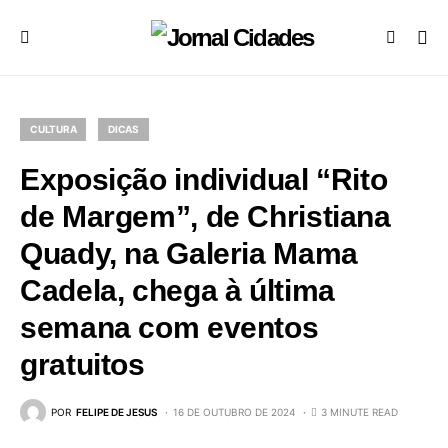
CULTURA
DICAS
Exposição individual “Rito
de Margem”, de Christiana
Quady, na Galeria Mama
Cadela, chega à última
semana com eventos
gratuitos
POR
FELIPE DE JESUS
16 DE OUTUBRO DE 2024
3 MINUTE READ