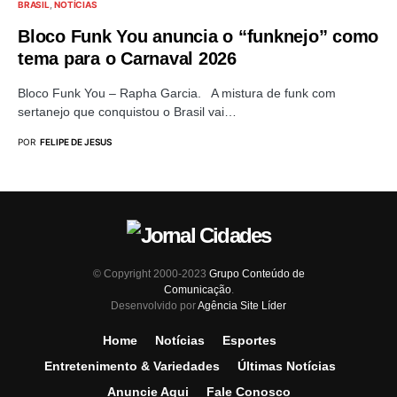
BRASIL
NOTÍCIAS
Bloco Funk You anuncia o “funknejo” como
tema para o Carnaval 2026
Bloco Funk You – Rapha Garcia. A mistura de funk com
sertanejo que conquistou o Brasil vai…
POR
FELIPE DE JESUS
© Copyright 2000-2023
Grupo Conteúdo de
Comunicação
.
Desenvolvido por
Agência Site Líder
Home
Notícias
Esportes
Entretenimento & Variedades
Últimas Notícias
Anuncie Aqui
Fale Conosco