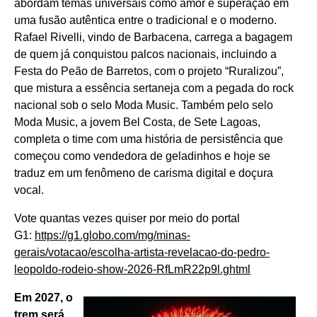
abordam temas universais como amor e superação em
uma fusão autêntica entre o tradicional e o moderno.
Rafael Rivelli, vindo de Barbacena, carrega a bagagem
de quem já conquistou palcos nacionais, incluindo a
Festa do Peão de Barretos, com o projeto “Ruralizou”,
que mistura a essência sertaneja com a pegada do rock
nacional sob o selo Moda Music. Também pelo selo
Moda Music, a jovem Bel Costa, de Sete Lagoas,
completa o time com uma história de persistência que
começou como vendedora de geladinhos e hoje se
traduz em um fenômeno de carisma digital e doçura
vocal.
Vote quantas vezes quiser por meio do portal
G1:
https://g1.globo.com/mg/minas-
gerais/votacao/escolha-artista-revelacao-do-pedro-
leopoldo-rodeio-show-2026-RfLmR22p9l.ghtml
Em 2027, o
trem será