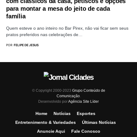
com clássicos da casa, petiscos e opções
para montar a mesa do jeito de cada
família
Quem esteve o ano inteiro no Bar Pirex, não vai ficar sem seus
pratos preferidos nas celebrações de…
POR
FELIPE DE JESUS
© Copyright 2000-2023
Grupo Conteúdo de
Comunicação
.
Desenvolvido por
Agência Site Líder
Home
Notícias
Esportes
Entretenimento & Variedades
Últimas Notícias
Anuncie Aqui
Fale Conosco