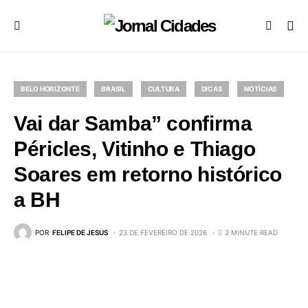
BELO HORIZONTE
BRASIL
CULTURA
DICAS
NOTÍCIAS
Vai dar Samba” confirma
Péricles, Vitinho e Thiago
Soares em retorno histórico
a BH
POR
FELIPE DE JESUS
23 DE FEVEREIRO DE 2026
2 MINUTE READ