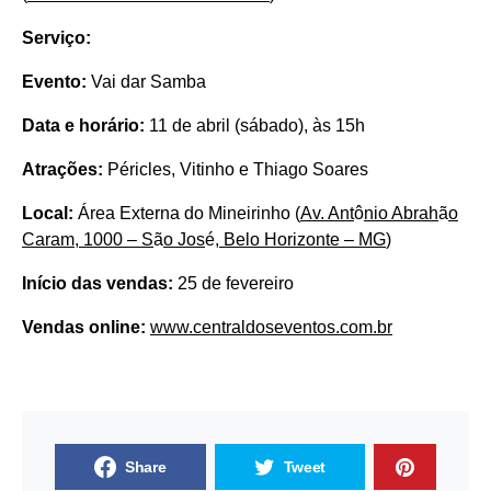
Serviço:
Evento:
Vai dar Samba
Data e horário:
11 de abril (sábado), às 15h
Atrações:
Péricles, Vitinho e Thiago Soares
Local:
Área Externa do Mineirinho (
Av. Ant
ô
nio Abrah
ã
o
Caram, 1000 – S
ã
o Jos
é
, Belo Horizonte – MG
)
Início das vendas:
25 de fevereiro
Vendas online:
www.centraldoseventos.com.br
Share
Tweet