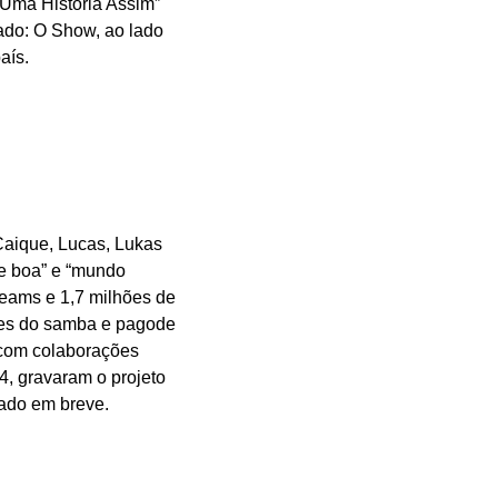
“Uma História Assim”
gado: O Show, ao lado
aís.
Caique, Lucas, Lukas
te boa” e “mundo
reams e 1,7 milhões de
omes do samba e pagode
” com colaborações
, gravaram o projeto
çado em breve.