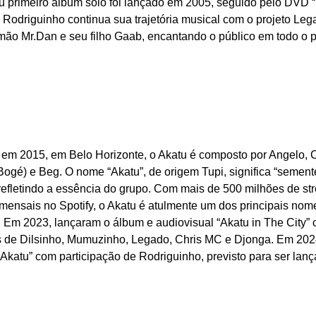
u primeiro álbum solo foi lançado em 2005, seguido pelo DVD 
 Rodriguinho continua sua trajetória musical com o projeto Le
mão Mr.Dan e seu filho Gaab, encantando o público em todo o p
em 2015, em Belo Horizonte, o Akatu é composto por Angelo, 
Bogé) e Beg. O nome “Akatu”, de origem Tupi, significa “semen
refletindo a essência do grupo. Com mais de 500 milhões de st
 mensais no Spotify, o Akatu é atulmente um dos principais n
l. Em 2023, lançaram o álbum e audiovisual “Akatu in The City
s de Dilsinho, Mumuzinho, Legado, Chris MC e Djonga. Em 2024
Akatu” com participação de Rodriguinho, previsto para ser lan