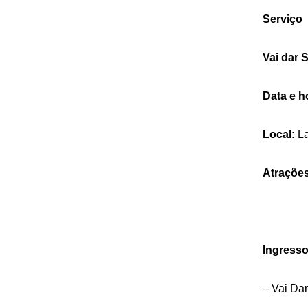
Serviço
Vai dar
Data e h
Local:
La
Atraçõe
Ingress
– Vai Da