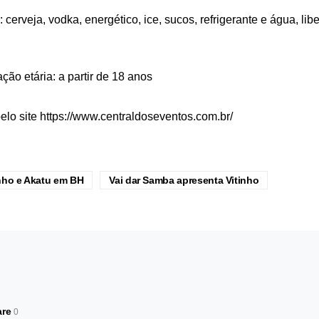
 cerveja, vodka, energético, ice, sucos, refrigerante e água, li
ação etária: a partir de 18 anos
elo site
https://www.centraldoseventos.com.br/
nho e Akatu em BH
Vai dar Samba apresenta Vitinho
are
0