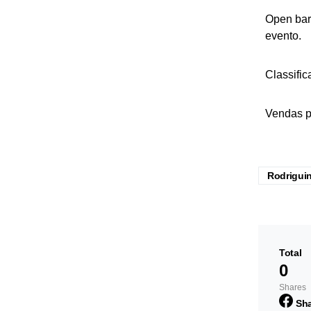
Open bar:
evento.
Classific
Vendas p
Rodrigui
Total
0
Shares
Sh