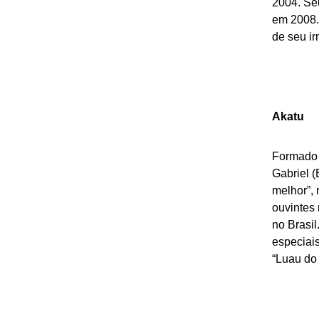
2004. Se
em 2008.
de seu ir
Akatu
Formado 
Gabriel (
melhor”, 
ouvintes
no Brasi
especiai
“Luau do 