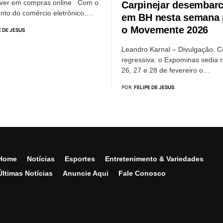
aver em compras online Com o
Carpinejar desembar
nto do comércio eletrônico,…
em BH nesta semana 
o Movemente 2026
E DE JESUS
Leandro Karnal – Divulgação. 
regressiva: o Expominas sedia 
26, 27 e 28 de fevereiro o…
POR
FELIPE DE JESUS
Home
Notícias
Esportes
Entretenimento & Variedades
Últimas Notícias
Anuncie Aqui
Fale Conosco