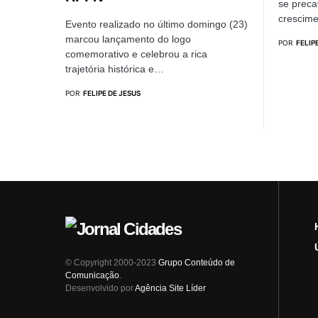
se prec
crescime
Evento realizado no último domingo (23)
marcou lançamento do logo
POR
FELIP
comemorativo e celebrou a rica
trajetória histórica e…
POR
FELIPE DE JESUS
© Copyright 2000-2023
Grupo Conteúdo de
Comunicação
.
Desenvolvido por
Agência Site Líder