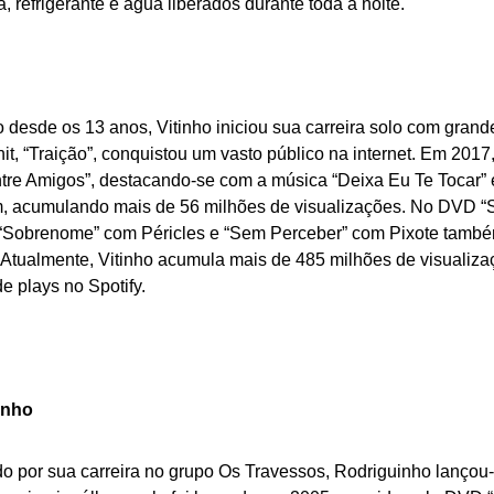
ca, refrigerante e água liberados durante toda a noite.
 desde os 13 anos, Vitinho iniciou sua carreira solo com gran
hit, “Traição”, conquistou um vasto público na internet. Em 2017
tre Amigos”, destacando-se com a música “Deixa Eu Te Tocar”
, acumulando mais de 56 milhões de visualizações. No DVD “
“Sobrenome” com Péricles e “Sem Perceber” com Pixote també
 Atualmente, Vitinho acumula mais de 485 milhões de visualiz
e plays no Spotify.
inho
o por sua carreira no grupo Os Travessos, Rodriguinho lançou-