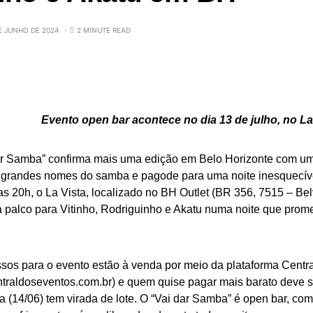
E JUNHO DE 2024
2 MINUTE READ
Evento open bar acontece no dia 13 de julho, no La
ar Samba” confirma mais uma edição em Belo Horizonte com um
 grandes nomes do samba e pagode para uma noite inesquecível
das 20h, o La Vista, localizado no BH Outlet (BR 356, 7515 – Be
á palco para Vitinho, Rodriguinho e Akatu numa noite que prom
ssos para o evento estão à venda por meio da plataforma Centr
traldoseventos.com.br
) e quem quise pagar mais barato deve se
ra (14/06) tem virada de lote. O “Vai dar Samba” é open bar, com