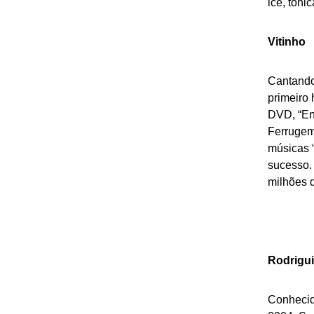
ice, tôni
Vitinho
Cantando
primeiro 
DVD, “En
Ferrugem
músicas 
sucesso.
milhões d
Rodrigu
Conhecid