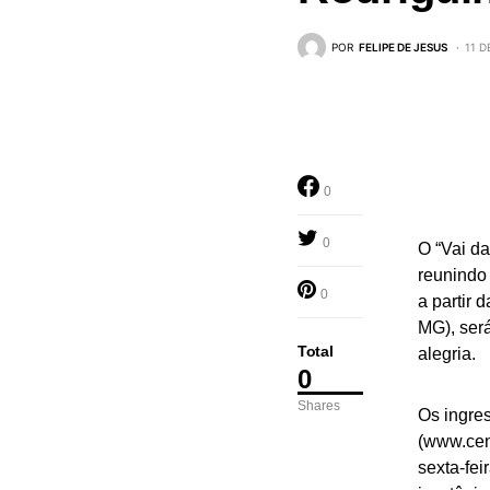
POR
FELIPE DE JESUS
11 D
0
0
O “Vai d
reunindo
0
a partir 
MG), ser
Total
alegria.
0
Shares
Os ingre
(
www.cen
sexta-fei