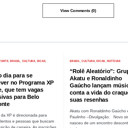
View Comments (0)
ZONTE
BRASIL
CULTURA
DICAS
BRASIL
CULTURA
DICAS
NOTÍCIAS
“Rolê Aleatório”: Gru
o dia para se
Akatu e Ronaldinho
ever no Programa XP
Gaúcho lançam músi
e, que tem vagas
conta a vida do craqu
sivas para Belo
suas resenhas
onte
Akatu com Ronaldinho Gaúcho 
va da XP é direcionada para
Paulinho –Divulgação. Novo si
alentos e pessoas que buscam
nasceu de um encontro descont
sição de carreira. As inscrições