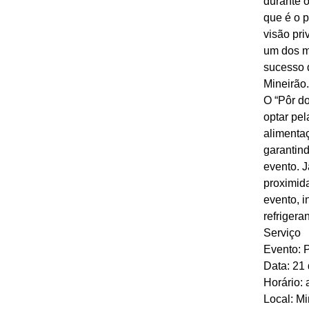
durante 
que é o p
visão pri
um dos m
sucesso d
Mineirão.
O “Pôr do
optar pel
alimentaç
garantin
evento. J
proximida
evento, i
refrigera
Serviço
Evento: 
Data: 21
Horário: 
Local: M