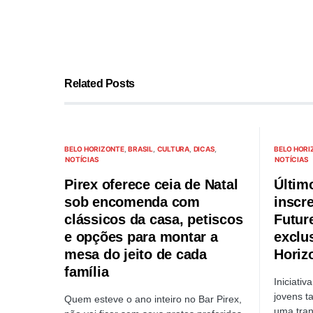
Related Posts
BELO HORIZONTE
BRASIL
CULTURA
DICAS
BELO HORI
NOTÍCIAS
NOTÍCIAS
Pirex oferece ceia de Natal
Últim
sob encomenda com
inscr
clássicos da casa, petiscos
Futur
e opções para montar a
exclu
mesa do jeito de cada
Horiz
família
Iniciati
jovens t
Quem esteve o ano inteiro no Bar Pirex,
uma tran