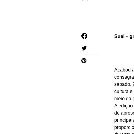
Suel – g
Acabou a
consagra
sábado, 2
cultura e
meio da 
A edição
de apres
principai
proporci