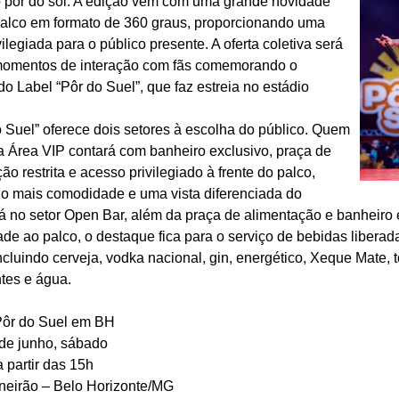
o pôr do sol. A edição vem com uma grande novidade
alco em formato de 360 ​​graus, proporcionando uma
vilegiada para o público presente. A oferta coletiva será
omentos de interação com fãs comemorando o
o Label “Pôr do Suel”, que faz estreia no estádio
 Suel” oferece dois setores à escolha do público. Quem
a Área VIP contará com banheiro exclusivo, praça de
ão restrita e acesso privilegiado à frente do palco,
do mais comodidade e uma vista diferenciada do
á no setor Open Bar, além da praça de alimentação e banheiro 
de ao palco, o destaque fica para o serviço de bebidas liberad
ncluindo cerveja, vodka nacional, gin, energético, Xeque Mate, t
ntes e água.
Pôr do Suel em BH
 de junho, sábado
a partir das 15h
ineirão – Belo Horizonte/MG