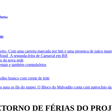
 Antiga
 BH
leiro. Com uma carreira marcada por hits e uma presença de palco magn
a Brasil A segunda-feira de Carnaval em BH
o da nova sede
entais e também compulsórios
olho branco com creme de leite
o para os fãs do rapper. O Bloco do Malvadão conta com patrocínio 
TORNO DE FÉRIAS DO PROJ