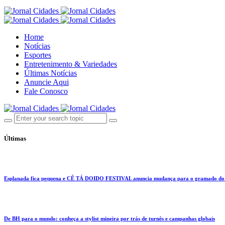
Home
Notícias
Esportes
Entretenimento & Variedades
Últimas Notícias
Anuncie Aqui
Fale Conosco
Últimas
Esplanada fica pequena e CÊ TÁ DOIDO FESTIVAL anuncia mudança para o gramado do
De BH para o mundo: conheça a stylist mineira por trás de turnês e campanhas globais