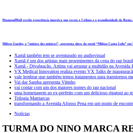
DiamondMall recebe experiência imersiva que recria o Coliseu e a grandiosidade da Roma
Milton Guedes, o “músico dos músicos”, apresenta show da turnê “Milton Canta Lulu” em
Xamã também tem se aventurado no audiovisual
Xamã é um dos artistas mais proeminentes da cena do rap brasi
Xamã - Divulgação. Artista vai arrastar a multidão na Avenid
VX Medical Innovation realiza evento VX Talks de inauguraçã
vale lembrar que também temos tratamentos para transtornos m
Vai dar Samba apresenta Vitinho
vai contar com um dos maiores nomes do rap nacional
uma homenagem ao ex-prefeito com um delicioso rigatoni ao m
Trilogia Matriarcas
transformando a Avenida Afonso Pena em um ponto de encontr
Notícias
TURMA DO NINO MARCA RE