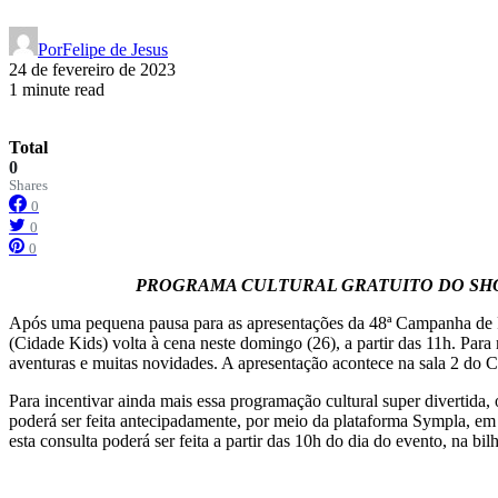
Por
Felipe de Jesus
24 de fevereiro de 2023
1 minute read
Total
0
Shares
0
0
0
PROGRAMA CULTURAL GRATUITO DO SH
Após uma pequena pausa para as apresentações da 48ª Campanha de Po
(Cidade Kids) volta à cena neste domingo (26), a partir das 11h. Pa
aventuras e muitas novidades. A apresentação acontece na sala 2 do C
Para incentivar ainda mais essa programação cultural super divertida
poderá ser feita antecipadamente, por meio da plataforma Sympla, em 
esta consulta poderá ser feita a partir das 10h do dia do evento, na bi