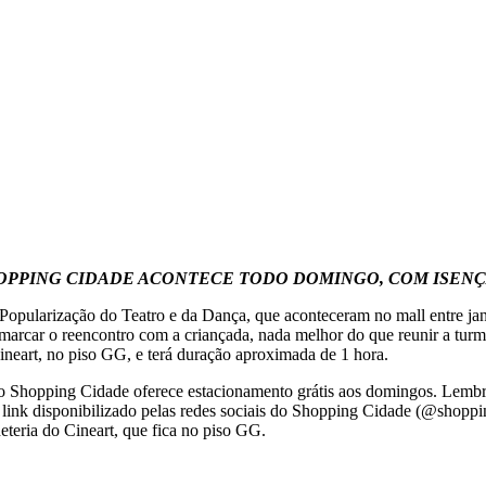
OPPING CIDADE ACONTECE TODO DOMINGO, COM ISEN
pularização do Teatro e da Dança, que aconteceram no mall entre jane
ra marcar o reencontro com a criançada, nada melhor do que reunir a t
ineart, no piso GG, e terá duração aproximada de 1 hora.
, o Shopping Cidade oferece estacionamento grátis aos domingos. Lembr
link disponibilizado pelas redes sociais do Shopping Cidade (@shoppin
lheteria do Cineart, que fica no piso GG.