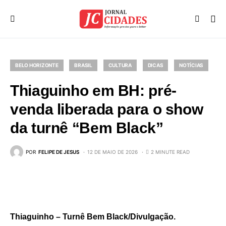
BELO HORIZONTE
BRASIL
CULTURA
DICAS
NOTÍCIAS
Thiaguinho em BH: pré-
venda liberada para o show
da turnê “Bem Black”
POR
FELIPE DE JESUS
12 DE MAIO DE 2026
2 MINUTE READ
Thiaguinho – Turnê Bem Black/Divulgação.