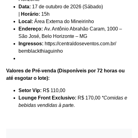
Data:
17 de outubro de 2026 (Sábado)
|
Horário:
15h
Local:
Área Externa do Mineirinho
Endereço:
Av. Ant
ô
nio Abrah
ã
o Caram, 1000 –
S
ã
o Jos
é
, Belo Horizonte – MG
Ingressos:
https://
centraldoseventos.com.br/
bemblackthiaguinho
Valores de Pré-venda (Disponíveis por 72 horas ou
até esgotar o lote):
Setor Vip:
R$ 110,00
Lounge Front Exclusivo:
R$ 170,00
*Comidas e
bebidas vendidas à parte.