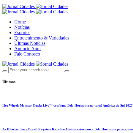
Home
Notícias
Esportes
Entretenimento & Variedades
Últimas Notícias
Anuncie Aqui
Fale Conosco
Últimas
Hot Wheels Monster Trucks Live™ confirma Belo Horizonte na turnê América do Sul 2027
As Hilárias: Suzy Brasil, Kayete e Karoline Absinto retornam a Belo Horizonte para apres