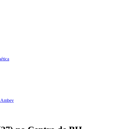
ética
da Ambev