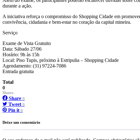
Além do exame, os participantes poderão esclarecer dúvidas sobre cor
durante a ação.
A iniciativa reforça o compromisso do Shopping Cidade em promover 
convivência, cidadania e bem-estar no coração da capital mineira.
Serviço
Exame de Vista Gratuito
Data: Sábado 27/06
Horário: 9h às 15h
Local: Piso Tupis, próximo à Estripulia – Shopping Cidade
Agendamento: (31) 97224-7086
Entrada gratuita
Total
0
Shares
Share
0
Tweet
0
Pin it
0
Deixe um comentário