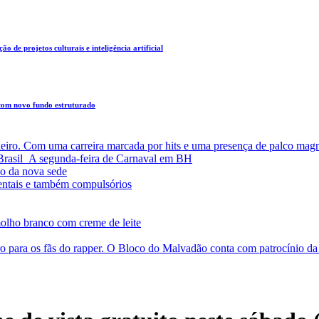
o de projetos culturais e inteligência artificial
 com novo fundo estruturado
leiro. Com uma carreira marcada por hits e uma presença de palco magn
a Brasil A segunda-feira de Carnaval em BH
o da nova sede
entais e também compulsórios
olho branco com creme de leite
o para os fãs do rapper. O Bloco do Malvadão conta com patrocínio 