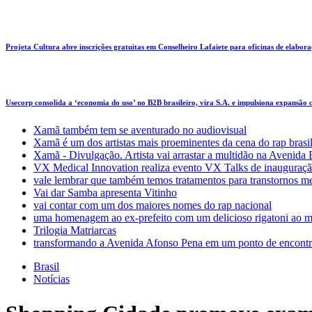
Projeta Cultura abre inscrições gratuitas em Conselheiro Lafaiete para oficinas de elaboraçã
Usecorp consolida a ‘economia do uso’ no B2B brasileiro, vira S.A. e impulsiona expansão
Xamã também tem se aventurado no audiovisual
Xamã é um dos artistas mais proeminentes da cena do rap brasi
Xamã - Divulgação. Artista vai arrastar a multidão na Avenid
VX Medical Innovation realiza evento VX Talks de inauguraçã
vale lembrar que também temos tratamentos para transtornos m
Vai dar Samba apresenta Vitinho
vai contar com um dos maiores nomes do rap nacional
uma homenagem ao ex-prefeito com um delicioso rigatoni ao m
Trilogia Matriarcas
transformando a Avenida Afonso Pena em um ponto de encontr
Brasil
Notícias