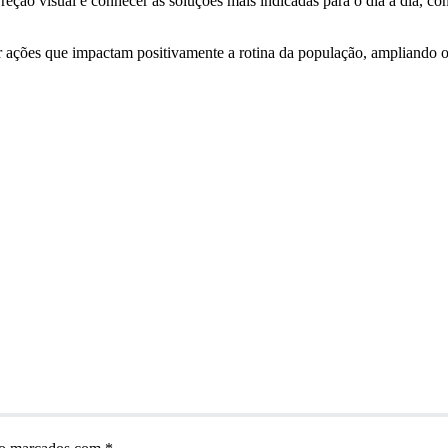
reção visual e conhecer as soluções mais indicadas para o dia a dia, c
ações que impactam positivamente a rotina da população, ampliando o 