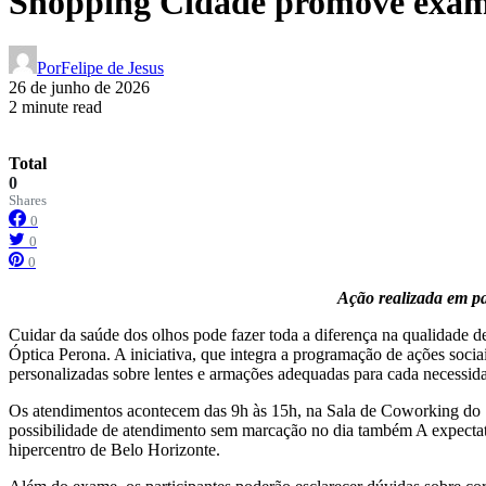
Shopping Cidade promove exame 
Por
Felipe de Jesus
26 de junho de 2026
2 minute read
Total
0
Shares
0
0
0
Ação realizada em pa
Cuidar da saúde dos olhos pode fazer toda a diferença na qualidade d
Óptica Perona. A iniciativa, que integra a programação de ações soci
personalizadas sobre lentes e armações adequadas para cada necessid
Os atendimentos acontecem das 9h às 15h, na Sala de Coworking do S
possibilidade de atendimento sem marcação no dia também A expectativ
hipercentro de Belo Horizonte.