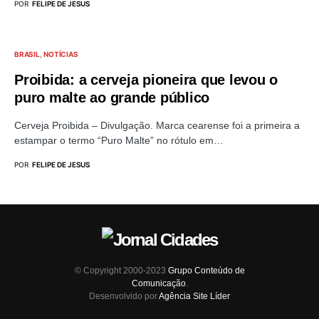
POR
FELIPE DE JESUS
BRASIL
NOTÍCIAS
Proibida: a cerveja pioneira que levou o
puro malte ao grande público
Cerveja Proibida – Divulgação. Marca cearense foi a primeira a
estampar o termo “Puro Malte” no rótulo em…
POR
FELIPE DE JESUS
© Copyright 2000-2023
Grupo Conteúdo de
Comunicação
.
Desenvolvido por
Agência Site Líder