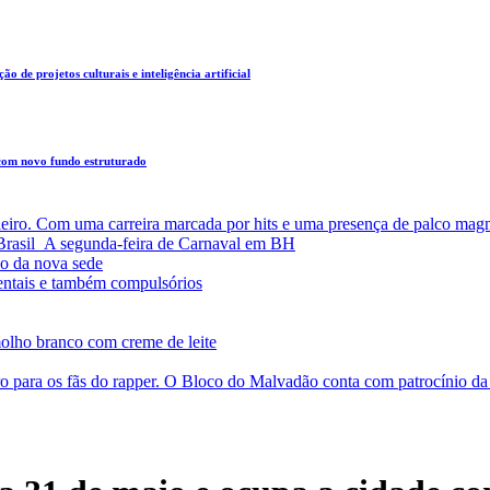
o de projetos culturais e inteligência artificial
 com novo fundo estruturado
leiro. Com uma carreira marcada por hits e uma presença de palco magn
a Brasil A segunda-feira de Carnaval em BH
o da nova sede
entais e também compulsórios
olho branco com creme de leite
o para os fãs do rapper. O Bloco do Malvadão conta com patrocínio 