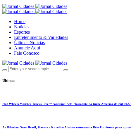
Home
Notícias
Esportes
Entretenimento & Variedades
Últimas Notícias
Anuncie Aqui
Fale Conosco
Últimas
Hot Wheels Monster Trucks Live™ confirma Belo Horizonte na turnê América do Sul 2027
As Hilárias: Suzy Brasil, Kayete e Karoline Absinto retornam a Belo Horizonte para apres