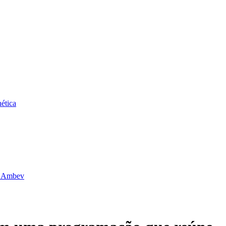
ética
da Ambev