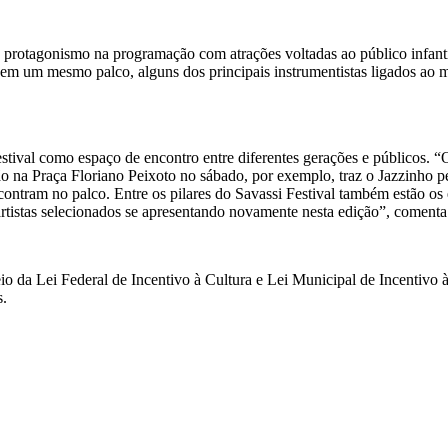
 protagonismo na programação com atrações voltadas ao público infantil
e, em um mesmo palco, alguns dos principais instrumentistas ligados a
stival como espaço de encontro entre diferentes gerações e públicos. “O
na Praça Floriano Peixoto no sábado, por exemplo, traz o Jazzinho pen
ncontram no palco. Entre os pilares do Savassi Festival também estão os
tistas selecionados se apresentando novamente nesta edição”, comenta
meio da Lei Federal de Incentivo à Cultura e Lei Municipal de Incentivo
s.