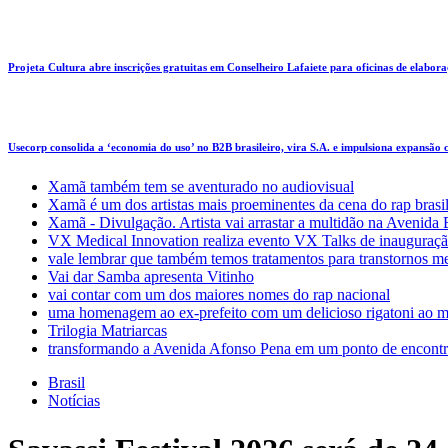
Projeta Cultura abre inscrições gratuitas em Conselheiro Lafaiete para oficinas de elaboraçã
Usecorp consolida a ‘economia do uso’ no B2B brasileiro, vira S.A. e impulsiona expansão
Xamã também tem se aventurado no audiovisual
Xamã é um dos artistas mais proeminentes da cena do rap brasi
Xamã - Divulgação. Artista vai arrastar a multidão na Avenid
VX Medical Innovation realiza evento VX Talks de inauguraçã
vale lembrar que também temos tratamentos para transtornos m
Vai dar Samba apresenta Vitinho
vai contar com um dos maiores nomes do rap nacional
uma homenagem ao ex-prefeito com um delicioso rigatoni ao m
Trilogia Matriarcas
transformando a Avenida Afonso Pena em um ponto de encontr
Brasil
Notícias