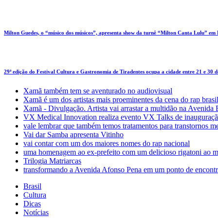
Milton Guedes, o “músico dos músicos”, apresenta show da turnê “Milton Canta Lulu” em
29ª edição do Festival Cultura e Gastronomia de Tiradentes ocupa a cidade entre 21 e 30 
Xamã também tem se aventurado no audiovisual
Xamã é um dos artistas mais proeminentes da cena do rap brasi
Xamã - Divulgação. Artista vai arrastar a multidão na Avenid
VX Medical Innovation realiza evento VX Talks de inauguraçã
vale lembrar que também temos tratamentos para transtornos m
Vai dar Samba apresenta Vitinho
vai contar com um dos maiores nomes do rap nacional
uma homenagem ao ex-prefeito com um delicioso rigatoni ao m
Trilogia Matriarcas
transformando a Avenida Afonso Pena em um ponto de encontr
Brasil
Cultura
Dicas
Notícias