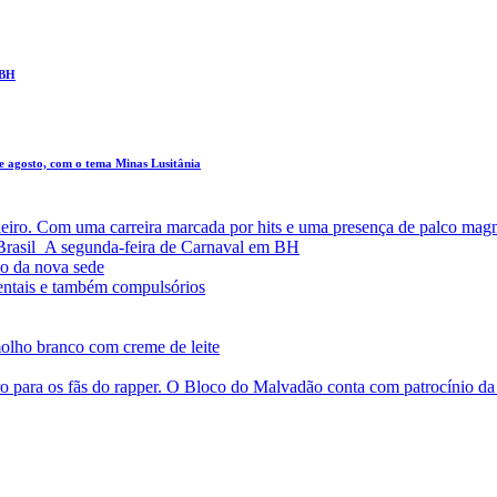
 BH
de agosto, com o tema Minas Lusitânia
leiro. Com uma carreira marcada por hits e uma presença de palco magn
a Brasil A segunda-feira de Carnaval em BH
o da nova sede
entais e também compulsórios
olho branco com creme de leite
o para os fãs do rapper. O Bloco do Malvadão conta com patrocínio 