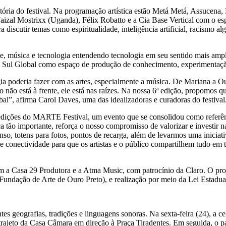
tória do festival. Na programação artística estão Metá Metá, Assucena,
Faizal Mostrixx (Uganda), Félix Robatto e a Cia Base Vertical com o 
iscutir temas como espiritualidade, inteligência artificial, racismo alg
e, música e tecnologia entendendo tecnologia em seu sentido mais amp
o Sul Global como espaço de produção de conhecimento, experimentação 
poderia fazer com as artes, especialmente a música. De Mariana a Ouro
 não está à frente, ele está nas raízes. Na nossa 6ª edição, propomos que
al”, afirma Carol Daves, uma das idealizadoras e curadoras do festival
s edições do MARTE Festival, um evento que se consolidou como referên
a tão importante, reforça o nosso compromisso de valorizar e investir n
nso, totens para fotos, pontos de recarga, além de levarmos uma inici
e conectividade para que os artistas e o público compartilhem tudo em te
a Casa 29 Produtora e a Atma Music, com patrocínio da Claro. O proj
undação de Arte de Ouro Preto), e realização por meio da Lei Estadual
es geografias, tradições e linguagens sonoras. Na sexta-feira (24), a
trajeto da Casa Câmara em direção à Praça Tiradentes. Em seguida, o p