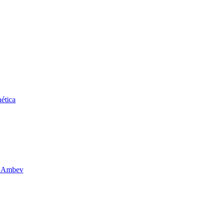
ética
da Ambev