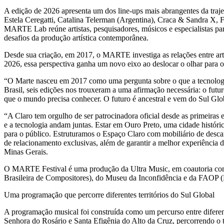
A edição de 2026 apresenta um dos line-ups mais abrangentes da traje
Estela Ceregatti, Catalina Telerman (Argentina), Craca & Sandra X, 
MARTE Lab reúne artistas, pesquisadores, músicos e especialistas para d
desafios da produção artística contemporânea.
Desde sua criação, em 2017, o MARTE investiga as relações entre art
2026, essa perspectiva ganha um novo eixo ao deslocar o olhar para 
“O Marte nasceu em 2017 como uma pergunta sobre o que a tecnologia 
Brasil, seis edições nos trouxeram a uma afirmação necessária: o futuro
que o mundo precisa conhecer. O futuro é ancestral e vem do Sul Glob
“A Claro tem orgulho de ser patrocinadora oficial desde as primeira
e a tecnologia andam juntas. Estar em Ouro Preto, uma cidade históric
para o público. Estruturamos o Espaço Claro com mobiliário de desca
de relacionamento exclusivas, além de garantir a melhor experiência d
Minas Gerais.
O MARTE Festival é uma produção da Ultra Music, em coautoria com 
Brasileira de Compositores), do Museu da Inconfidência e da FAOP (F
Uma programação que percorre diferentes territórios do Sul Global
A programação musical foi construída como um percurso entre diferent
Senhora do Rosário e Santa Efigênia do Alto da Cruz, percorrendo o 