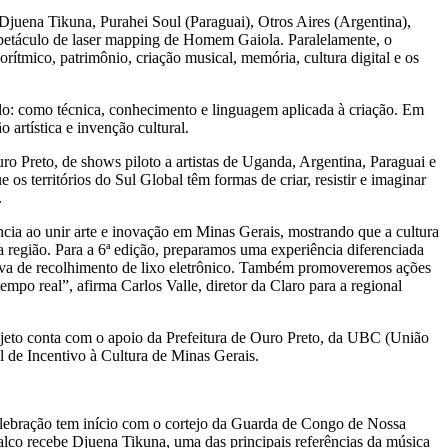
 Djuena Tikuna, Purahei Soul (Paraguai), Otros Aires (Argentina),
espetáculo de laser mapping de Homem Gaiola. Paralelamente, o
orítmico, patrimônio, criação musical, memória, cultura digital e os
lo: como técnica, conhecimento e linguagem aplicada à criação. Em
artística e invenção cultural.
 Preto, de shows piloto a artistas de Uganda, Argentina, Paraguai e
 os territórios do Sul Global têm formas de criar, resistir e imaginar
.
cia ao unir arte e inovação em Minas Gerais, mostrando que a cultura
a região. Para a 6ª edição, preparamos uma experiência diferenciada
ativa de recolhimento de lixo eletrônico. Também promoveremos ações
mpo real”, afirma Carlos Valle, diretor da Claro para a regional
eto conta com o apoio da Prefeitura de Ouro Preto, da UBC (União
 de Incentivo à Cultura de Minas Gerais.
 celebração tem início com o cortejo da Guarda de Congo de Nossa
alco recebe Djuena Tikuna, uma das principais referências da música