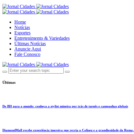
Home
Notícias
Esportes
Entretenimento & Variedades
Últimas Notícias
Anuncie Aqui
Fale Conosco
Últimas
De BH para o mundo: conheça a stylist mineira por trás de turnês e campanhas globais
DiamondMall recebe experiência imersiva que recria o Coliseu e a grandiosidade da Roma