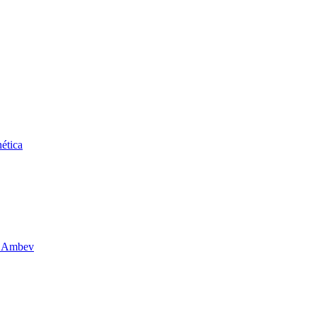
ética
da Ambev