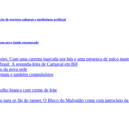
o de projetos culturais e inteligência artificial
 com novo fundo estruturado
leiro. Com uma carreira marcada por hits e uma presença de palco magn
a Brasil A segunda-feira de Carnaval em BH
o da nova sede
entais e também compulsórios
olho branco com creme de leite
o para os fãs do rapper. O Bloco do Malvadão conta com patrocínio 