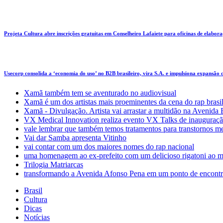
Projeta Cultura abre inscrições gratuitas em Conselheiro Lafaiete para oficinas de elaboraçã
Usecorp consolida a ‘economia do uso’ no B2B brasileiro, vira S.A. e impulsiona expansão
Xamã também tem se aventurado no audiovisual
Xamã é um dos artistas mais proeminentes da cena do rap brasi
Xamã - Divulgação. Artista vai arrastar a multidão na Avenid
VX Medical Innovation realiza evento VX Talks de inauguraçã
vale lembrar que também temos tratamentos para transtornos m
Vai dar Samba apresenta Vitinho
vai contar com um dos maiores nomes do rap nacional
uma homenagem ao ex-prefeito com um delicioso rigatoni ao m
Trilogia Matriarcas
transformando a Avenida Afonso Pena em um ponto de encontr
Brasil
Cultura
Dicas
Notícias