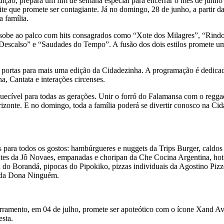
dição, prepara um fim de semana especial para encerrar o mês de junho
 que promete ser contagiante. Já no domingo, 28 de junho, a partir d
 família.
a sobe ao palco com hits consagrados como “Xote dos Milagres”, “Rind
Descalso” e “Saudades do Tempo”. A fusão dos dois estilos promete um
s portas para mais uma edição da Cidadezinha. A programação é dedica
, Cantata e interações circenses.
quecível para todas as gerações. Unir o forró do Falamansa com o regg
izonte. E no domingo, toda a família poderá se divertir conosco na Ci
para todos os gostos: hambúrgueres e nuggets da Trips Burger, caldos
entes da Jô Novaes, empanadas e choripan da Che Cocina Argentina, hot
do Borandá, pipocas do Pipokiko, pizzas individuais da Agostino Pizzer
os da Dona Ninguém.
ramento, em 04 de julho, promete ser apoteótico com o ícone Xand Avi
esta.