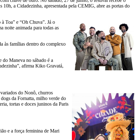
 com chave de ouro. No sábado, 27 de junho, o festival recebe o
as 10h, a Cidadezinha, apresentada pela CEMIG, abre as portas do
o à Toa” e “Oh Chuva”. Já o
a noite animada para todas as
da às famílias dentro do complexo
ae do Maneva no sábado é a
dadezinha”, afirma Kiko Gravatá,
 variados do Nonô, churros
 dogs da Fornatta, milho verde do
ia, tortas e doces juninos da Paris
ão e a força feminina de Mari