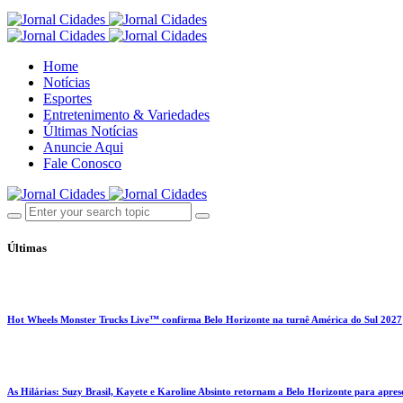
Home
Notícias
Esportes
Entretenimento & Variedades
Últimas Notícias
Anuncie Aqui
Fale Conosco
Últimas
Hot Wheels Monster Trucks Live™ confirma Belo Horizonte na turnê América do Sul 2027
As Hilárias: Suzy Brasil, Kayete e Karoline Absinto retornam a Belo Horizonte para apres