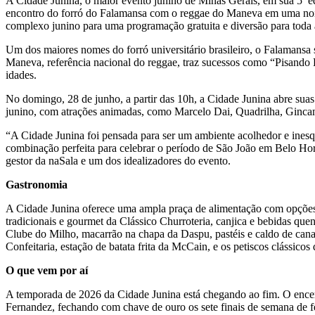
A Cidade Junina, o maior evento junino de Minas Gerais, em sua 5ª e
encontro do forró do Falamansa com o reggae do Maneva em uma noite
complexo junino para uma programação gratuita e diversão para toda a
Um dos maiores nomes do forró universitário brasileiro, o Falamans
Maneva, referência nacional do reggae, traz sucessos como “Pisando 
idades.
No domingo, 28 de junho, a partir das 10h, a Cidade Junina abre sua
junino, com atrações animadas, como Marcelo Dai, Quadrilha, Gincana
“A Cidade Junina foi pensada para ser um ambiente acolhedor e ines
combinação perfeita para celebrar o período de São João em Belo Hor
gestor da naSala e um dos idealizadores do evento.
Gastronomia
A Cidade Junina oferece uma ampla praça de alimentação com opções 
tradicionais e gourmet da Clássico Churroteria, canjica e bebidas qu
Clube do Milho, macarrão na chapa da Daspu, pastéis e caldo de cana 
Confeitaria, estação de batata frita da McCain, e os petiscos clássic
O que vem por aí
A temporada de 2026 da Cidade Junina está chegando ao fim. O encer
Fernandez, fechando com chave de ouro os sete finais de semana de f