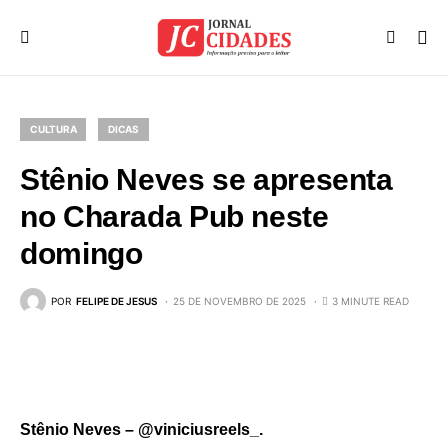
CULTURA
DICAS
Stênio Neves se apresenta
no Charada Pub neste
domingo
POR
FELIPE DE JESUS
25 DE NOVEMBRO DE 2025
3 MINUTE READ
Stênio Neves – @viniciusreels_.