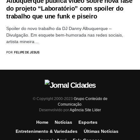
Albuquerque publica vídeo sobre nova fase
do projeto “Laboratório” com spoiler do
trabalho que une funk e piseiro
Spoiler do novo trabalho da DJ Danny Albuquerque –
Divulgação. Em esquete bem-humorada nas redes sociais,
artista mineira…
POR
FELIPE DE JESUS
© Copyright 2000-2023
Grupo Conteúdo de
Comunicação
.
Desenvolvido por
Agência Site Líder
Home
Notícias
Esportes
Entretenimento & Variedades
Últimas Notícias