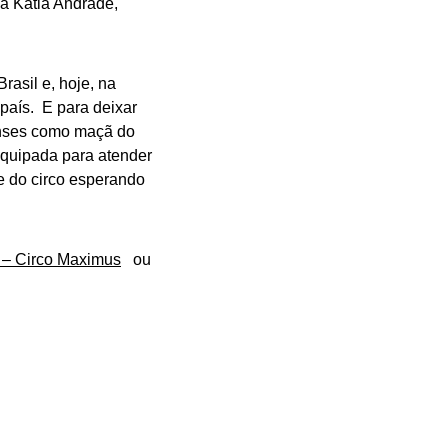
ma Kátia Andrade,
rasil e, hoje, na
 país. E para deixar
censes como maçã do
equipada para atender
te do circo esperando
 – Circo Maximus
ou