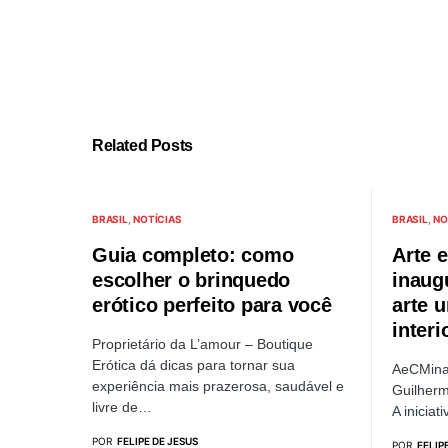
Related Posts
BRASIL
NOTÍCIAS
BRASIL
NO
Guia completo: como
Arte 
escolher o brinquedo
inaug
erótico perfeito para você
arte 
interi
Proprietário da L’amour – Boutique
Erótica dá dicas para tornar sua
AeCMinas
experiência mais prazerosa, saudável e
Guilherm
livre de…
A iniciat
POR
FELIPE DE JESUS
POR
FELIP