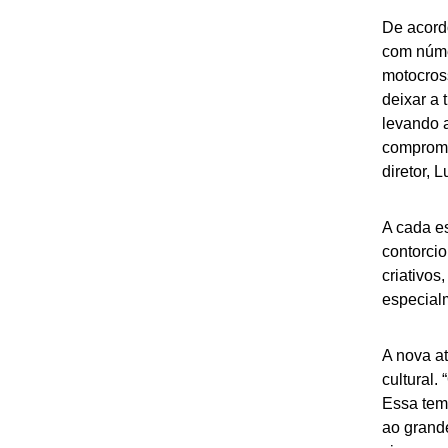
De acordo
com núme
motocros
deixar a 
levando a
compromis
diretor, 
A cada es
contorcio
criativos
especial
A nova a
cultural.
Essa tem
ao grand