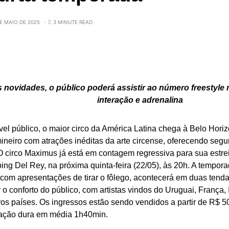
E MAIO DE 2025
3 MINUTE READ
s novidades, o público poderá assistir ao número freestyl
interação e adrenalina
el público, o maior circo da América Latina chega à Belo Horizo
ineiro com atrações inéditas da arte circense, oferecendo segu
 O circo Maximus já está em contagem regressiva para sua estr
ng Del Rey, na próxima quinta-feira (22/05), às 20h. A tempor
com apresentações de tirar o fôlego, acontecerá em duas tenda
o conforto do público, com artistas vindos do Uruguai, França, 
ros países. Os ingressos estão sendo vendidos a partir de R$ 
ação dura em média 1h40min.