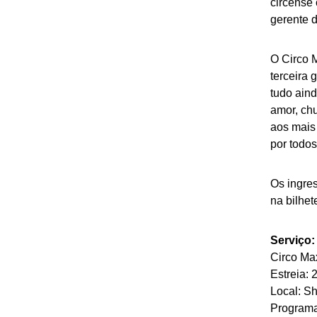
circense 
gerente 
O Circo M
terceira 
tudo ain
amor, ch
aos mais 
por todos
Os ingres
na bilhet
Serviço:
Circo Ma
Estreia: 
Local: S
Program