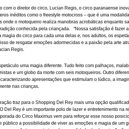
 com o diretor do circo, Lucian Regis, o circo paranaense ino
ros inéditos como o freestyle motocross – que é uma modalida
s onde o motoqueiro realiza manobras acrobáticas enquanto sa
tradição conhecida pela criançada. “Nossa satisfação é fazer a
 magia do circo para cada uma delas e, nos adultos, os espetá
so de resgatar emoções adormecidas e a paixão pela arte atrav
Lucian Regis.
petáculo uma magia diferente. Tudo feito com palhaços, malabar
nistas e um globo da morte com seis motoqueiros. Outro difere
, caracterizando apresentações que estimulam o lúdico, a imagi
mente nas crianças.
tração traz para o Shopping Del Rey mais uma opção qualific
 “O Del Rey é um importante polo de lazer e entretenimento na 
porada do Circo Maximus vem para reforçar esse nosso posici
e público a possibilidade de viver as emoções e magia de um 