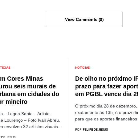
View Comments (0)
TÍCIAS
NOTÍCIAS
em Cores Minas
De olho no próximo I
urou seis murais de
prazo para fazer apor
urbana em cidades do
em PGBL vence dia 2
or mineiro
O próximo dia 28 de dezembro,
exatamente às 13h, é o prazo-li
 – Lagoa Santa – Artista
para que os aportes financeir
e Lourenço – Foto Ivan Abreu.
iva envolveu 32 artistas visuais…
POR
FELIPE DE JESUS
E DE JESUS