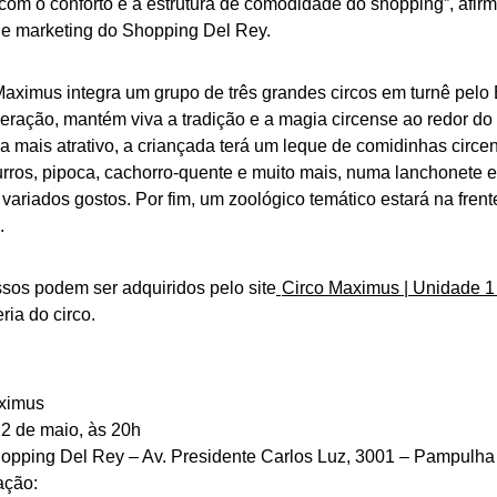
com o conforto e a estrutura de comodidade do shopping”, afir
de marketing do Shopping Del Rey.
aximus integra um grupo de três grandes circos em turnê pelo B
geração, mantém viva a tradição e a magia circense ao redor do
da mais atrativo, a criançada terá um leque de comidinhas cir
urros, pipoca, cachorro-quente e muito mais, numa lanchonete 
variados gostos. Por fim, um zoológico temático estará na fren
.
sos podem ser adquiridos pelo site
Circo Maximus | Unidade 1
eria do circo.
ximus
22 de maio, às 20h
hopping Del Rey – Av. Presidente Carlos Luz, 3001 – Pampulha
ação: