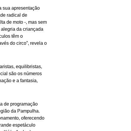
va sua apresentação
de radical de
lta de moto -, mas sem
 alegria da criançada
culos têm o
és do circo”, revela o
istas, equilibristas,
ncial são os números
nação e a fantasia,
ada de programação
região da Pampulha.
onamento, oferecendo
grande espetáculo