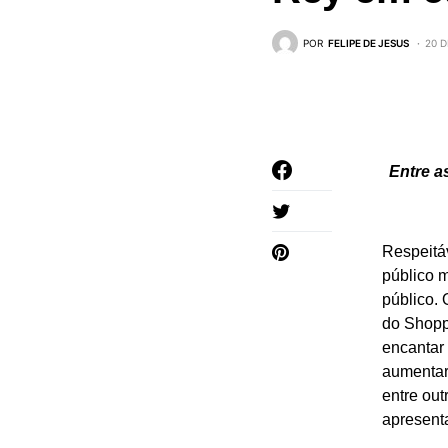
POR
FELIPE DE JESUS
20 D
Entre a
Respeitáv
público m
público.
do Shoppi
encantar 
aumentar 
entre out
apresent