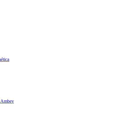
ética
da Ambev