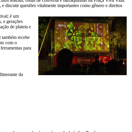
áculos teatrais, rodas de conversa e barraquinhas na Praça Viva Vida.
 e discutir questões vitalmente importantes como gênero e direitos
tival; é um
, e gerações
ação de plateia e
al também recebe
unto com o
 ferramentas para
Itinerante da