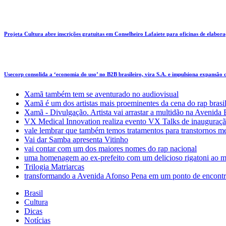
Projeta Cultura abre inscrições gratuitas em Conselheiro Lafaiete para oficinas de elaboraçã
Usecorp consolida a ‘economia do uso’ no B2B brasileiro, vira S.A. e impulsiona expansão
Xamã também tem se aventurado no audiovisual
Xamã é um dos artistas mais proeminentes da cena do rap brasi
Xamã - Divulgação. Artista vai arrastar a multidão na Avenid
VX Medical Innovation realiza evento VX Talks de inauguraçã
vale lembrar que também temos tratamentos para transtornos m
Vai dar Samba apresenta Vitinho
vai contar com um dos maiores nomes do rap nacional
uma homenagem ao ex-prefeito com um delicioso rigatoni ao m
Trilogia Matriarcas
transformando a Avenida Afonso Pena em um ponto de encontr
Brasil
Cultura
Dicas
Notícias