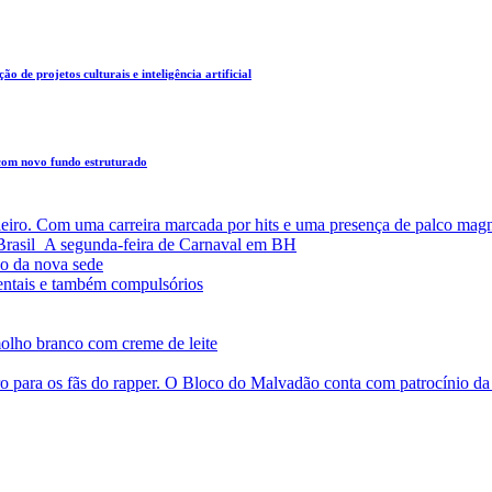
o de projetos culturais e inteligência artificial
 com novo fundo estruturado
leiro. Com uma carreira marcada por hits e uma presença de palco magn
a Brasil A segunda-feira de Carnaval em BH
o da nova sede
entais e também compulsórios
olho branco com creme de leite
o para os fãs do rapper. O Bloco do Malvadão conta com patrocínio 