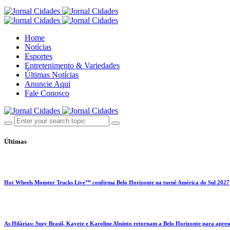
Home
Notícias
Esportes
Entretenimento & Variedades
Últimas Notícias
Anuncie Aqui
Fale Conosco
Últimas
Hot Wheels Monster Trucks Live™ confirma Belo Horizonte na turnê América do Sul 2027
As Hilárias: Suzy Brasil, Kayete e Karoline Absinto retornam a Belo Horizonte para apres