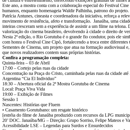
de cultura e entretenimento, oferecendo exibições gratuitas de filmes 
Este ano, a mostra conta com a colaboração especial do Festival Cine 
humanos, enquanto homenageia Waldir Palhinha, patrono do projeto.
Patrícia Antunes, cineasta e coordenadora da iniciativa, reforça a r
movimento de resistência, afeto e transformação. Janaúba, uma cidad
inteiras cresceram sem a experiência de assistir a um filme na telona.
valorização do cinema brasileiro, devolvendo à cidade o direito de ver 
Nesta 2ª edição, o Rio Gorutuba é o grande fio condutor, pois ele sim
com honra o Festival Cine Cipó, fortalecendo a troca entre diferentes
Sementes de Cinema, um projeto que atua na formação audiovisual e, 
que novos realizadores contem suas próprias histórias.
Confira a programação completa:
Quinta-feira – 03 de Abril
17:00 – Cortejo pelas ruas da cidade
Concentração na Praça do Cristo, caminhada pelas ruas da cidade até a
Argentina “Cia El Individuo”
18:30 – Abertura oficial da 2ª Mostra Gorutuba de Cinema
Local: Praça Viva Vida
19:00 – Exibição de Filmes
Sessão 1
Nascentes: Histórias que Fluem
• Casamento Gorutubano: um resgate histórico
[estréia do filme de Janaúba produzido com recursos da LPG municip
20’ DOC. Janaúba/MG – Direção: Grupo Sorriso, Felipe Mateos e Va
Acessibilidade LSE – Legendas para Surdos e Ensurdecidos