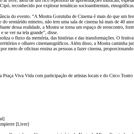
ao ar livre, além de um rico repertório de apresentações musicais, espet
Cipó, reconhecido por explorar temáticas socioambientais, etnográficas,
elevância do evento. “A Mostra Gorutuba de Cinema é mais do que um fes
e do semiárido mineiro, não tem uma sala de cinema há mais de 40 anos
 Diante dessa realidade, a Mostra se torna um espaço de reencontro, form
e se ver na tela grande”, disse.
boliza o fluxo da memória, das histórias e das transformações. O festiv
 territórios e olhares cinematográficos. Além disso, a Mostra caminha j
por meio de oficinas ensina as pessoas a fazer cinema, proporcionando
 Praça Viva Vida com participação de artistas locais e do Circo Teatro 
al]
mpierre [Livre]