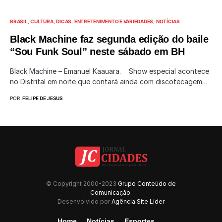
BRASIL
CULTURA
DICAS
ENTRETENIMENTO E VARIEDADES
NOTÍCIAS
Black Machine faz segunda edição do baile
“Sou Funk Soul” neste sábado em BH
Black Machine – Emanuel Kaauara. Show especial acontece
no Distrital em noite que contará ainda com discotecagem…
POR
FELIPE DE JESUS
© Copyright 2000-2023
Grupo Conteúdo de
Comunicação
.
Desenvolvido por
Agência Site Líder
Home
Notícias
Esportes