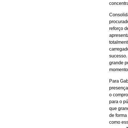
concentra
Consolid
procurad
reforço 
apresenta
totalment
carregad
sucesso.
grande pú
momento d
Para Gabr
presença
o compro
para o pú
que gran
de forma
como ess