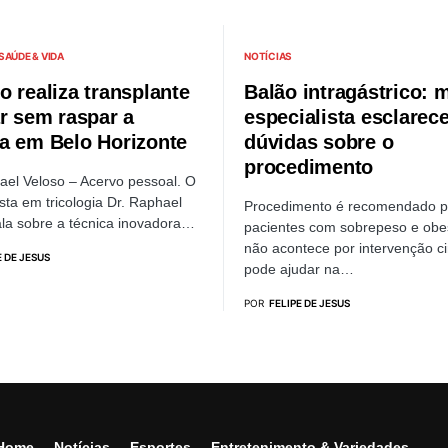
SAÚDE & VIDA
NOTÍCIAS
o realiza transplante
Balão intragástrico: 
ar sem raspar a
especialista esclarec
a em Belo Horizonte
dúvidas sobre o
procedimento
ael Veloso – Acervo pessoal. O
ista em tricologia Dr. Raphael
Procedimento é recomendado p
ala sobre a técnica inovadora…
pacientes com sobrepeso e obe
não acontece por intervenção ci
E DE JESUS
pode ajudar na…
POR
FELIPE DE JESUS
Home
Notícias
Esportes
Entretenimento & Variedades