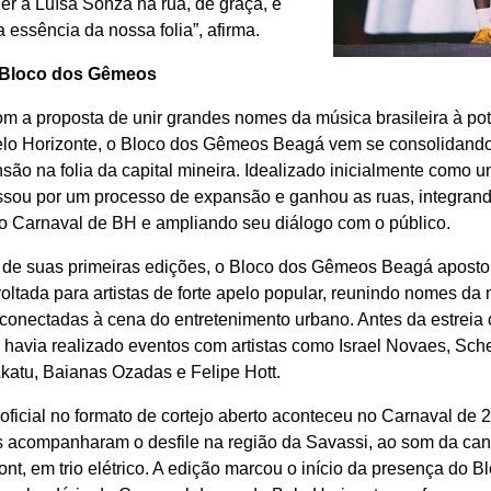
er a Luísa Sonza na rua, de graça, é
a essência da nossa folia”, afirma.
 Bloco dos Gêmeos
om a proposta de unir grandes nomes da música brasileira à po
elo Horizonte, o Bloco dos Gêmeos Beagá vem se consolidand
ão na folia da capital mineira. Idealizado inicialmente como 
ssou por um processo de expansão e ganhou as ruas, integrand
 do Carnaval de BH e ampliando seu diálogo com o público.
 de suas primeiras edições, o Bloco dos Gêmeos Beagá apost
oltada para artistas de forte apelo popular, reunindo nomes da
conectadas à cena do entretenimento urbano. Antes da estreia 
á havia realizado eventos com artistas como Israel Novaes, Sch
Akatu, Baianas Ozadas e Felipe Hott.
 oficial no formato de cortejo aberto aconteceu no Carnaval de
es acompanharam o desfile na região da Savassi, ao som da ca
nt, em trio elétrico. A edição marcou o início da presença do