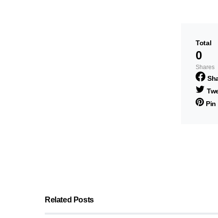
Total
0
Shares
Sh
Twe
Pin 
Related Posts