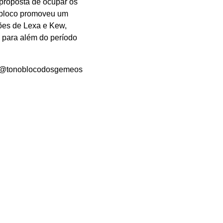
 proposta de ocupar os
o bloco promoveu um
ões de Lexa e Kew,
 para além do período
: @tonoblocodosgemeos