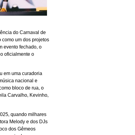
tência do Carnaval de
o como um dos projetos
um evento fechado, o
o oficialmente o
ou em uma curadoria
 música nacional e
como bloco de rua, o
eila Carvalho, Kevinho,
 2025, quando milhares
ntora Melody e dos DJs
 Bloco dos Gêmeos