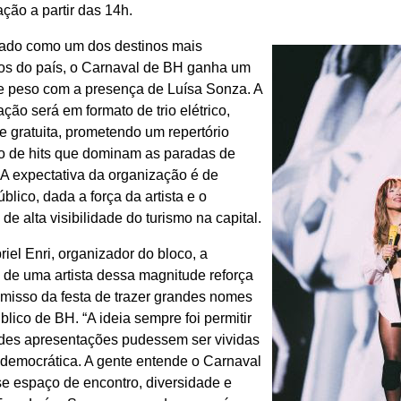
ção a partir das 14h.
ado como um dos destinos mais
os do país, o Carnaval de BH ganha um
de peso com a presença de Luísa Sonza. A
ção será em formato de trio elétrico,
e gratuita, prometendo um repertório
o de hits que dominam as paradas de
 A expectativa da organização é de
blico, dada a força da artista e o
e alta visibilidade do turismo na capital.
iel Enri, organizador do bloco, a
 de uma artista dessa magnitude reforça
misso da festa de trazer grandes nomes
blico de BH. “A ideia sempre foi permitir
des apresentações pudessem ser vividas
 democrática. A gente entende o Carnaval
e espaço de encontro, diversidade e