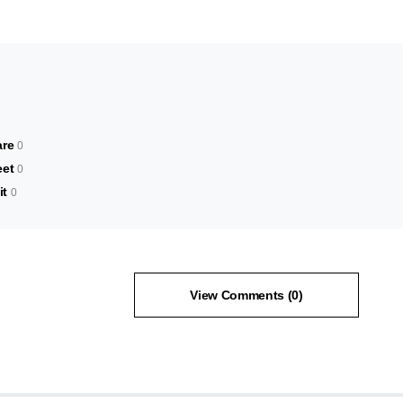
are
0
et
0
it
0
View Comments (0)