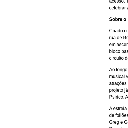
acesso. T
celebrar 
Sobre o
Criado c
rua de B
em ascens
bloco pa
circuito
Ao longo
musical v
atrações 
projeto j
Psirico, 
A estreia
de foliõ
Greg e Go