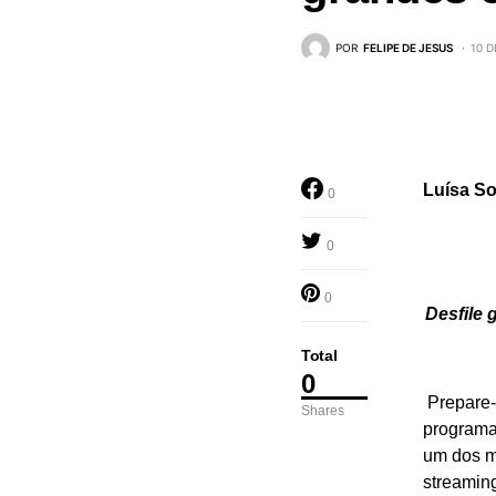
POR
FELIPE DE JESUS
10 D
Luísa So
0
0
0
Desfile 
Total
0
Prepare-
Shares
programaç
um dos m
streaming