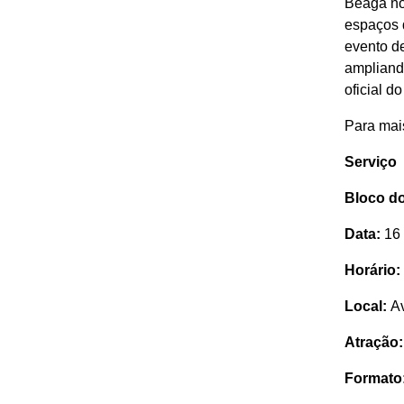
Beagá no
espaços 
evento d
ampliand
oficial d
Para mai
Serviço
Bloco d
Data:
16 
Horário:
Local:
Av
Atração:
Formato