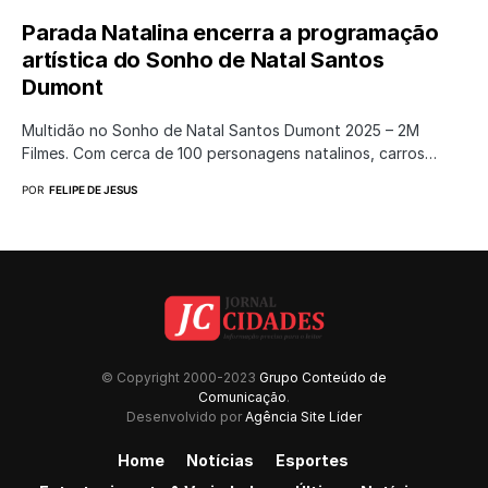
Parada Natalina encerra a programação
artística do Sonho de Natal Santos
Dumont
Multidão no Sonho de Natal Santos Dumont 2025 – 2M
Filmes. Com cerca de 100 personagens natalinos, carros…
POR
FELIPE DE JESUS
© Copyright 2000-2023
Grupo Conteúdo de
Comunicação
.
Desenvolvido por
Agência Site Líder
Home
Notícias
Esportes