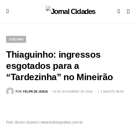
CULTURA
Thiaguinho: ingressos
esgotados para a
“Tardezinha” no Mineirão
POR
FELIPE DE JESUS
14 DE NOVEMBRO DE 2024
2 MINUTE READ
Foto: Bruno Soares / www.bsfotografias.com.br