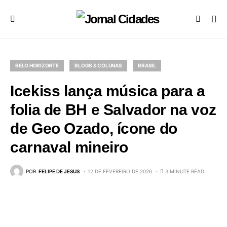
BELO HORIZONTE
BLOGS & COLUNAS
BRASIL
Icekiss lança música para a
folia de BH e Salvador na voz
de Geo Ozado, ícone do
carnaval mineiro
POR
FELIPE DE JESUS
12 DE FEVEREIRO DE 2026
3 MINUTE READ