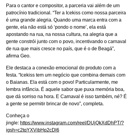
Para o cantor e compositor, a parceria vai além de um
patrocínio tradicional. “Ter a Icekiss como nossa parceira
é uma grande alegria. Quando uma marca entra com a
gente, ela não está só ‘pondo o nome’, ela está
apostando na rua, na nossa cultura, na alegria que a
gente constrói junto com o povo, incentivando o carnaval
de rua que mais cresce no país, que é o de Beagá”,
afirma Geo.
Ele destaca a conexão emocional do produto com a
festa. “Icekiss tem um negócio que combina demais com
o Baianas. Ela está com o povo! Particularmente, me
lembra infância. É aquele sabor que puxa memória boa,
que dá sorriso na hora. E Carnaval é isso também, né? É
a gente se permitir brincar de novo”, completa.
Conheça o
jingle:
https://www.instagram.com/reel/DUjQkXdDhPT/?
igsh=c2tqYXVibHp2cDl6