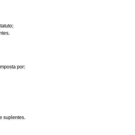
atuto;
ntes.
mposta por:
e suplentes.