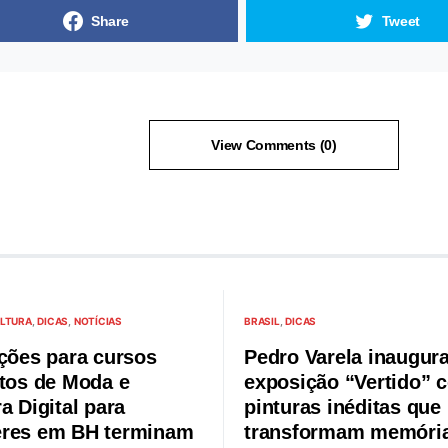
Share
Tweet
View Comments (0)
LTURA
DICAS
NOTÍCIAS
BRASIL
DICAS
ições para cursos
Pedro Varela inaugur
itos de Moda e
exposição “Vertido” 
a Digital para
pinturas inéditas que
res em BH terminam
transformam memória