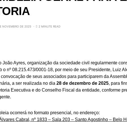
TORIA
DE NOVEMBRO DE 2025
2 MINUTE READ
to João Ayres, organização da sociedade civil regularmente const
 o nº 08.215.473/0001-18, por meio de seu Presidente, Luiz Al
a convocação de seus associados para participarem da Assembl
nária, a ser realizada no dia
28 de dezembro de 2025
, para fi
toria Executiva e do Conselho Fiscal da entidade, conforme pre
gente.
eia ocorrerá no formato presencial, no endereço:
Álvares Cabral, nº 1833 – Sala 203 – Santo Agostinho – Belo 