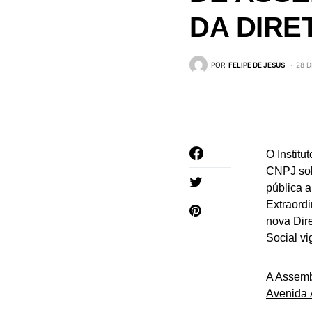
DA DIRE
POR
FELIPE DE JESUS
28 
O Institu
CNPJ sob
pública 
Extraordi
nova Dire
Social vi
A Assembl
Avenida 