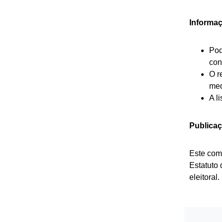
Informa
Pod
con
O r
med
A l
Publicaç
Este com
Estatuto 
eleitoral.