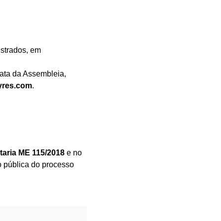
istrados, em
ata da Assembleia,
ayres.com
.
taria ME 115/2018
e no
ão pública do processo