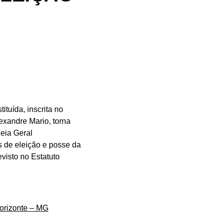
ituída, inscrita no
exandre Mario, torna
eia Geral
ns de eleição e posse da
visto no Estatuto
Horizonte – MG