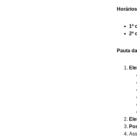
Horários
1ª 
2ª 
Pauta d
Ele
Ele
Pos
Ass