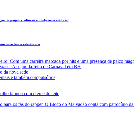
o de projetos culturais e inteligência artificial
 com novo fundo estruturado
leiro. Com uma carreira marcada por hits e uma presença de palco magn
a Brasil A segunda-feira de Carnaval em BH
o da nova sede
entais e também compulsórios
olho branco com creme de leite
o para os fãs do rapper. O Bloco do Malvadão conta com patrocínio 