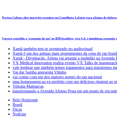
Projeta Cultura abre inscrições gratuitas em Conselheiro Lafaiete para oficinas de elaboraçã
Usecorp consolida a ‘economia do uso’ no B2B brasileiro, vira S.A. e impulsiona expansão
Xamã também tem se aventurado no audiovisual
Xamã é um dos artistas mais proeminentes da cena do rap brasi
Xamã - Divulgação. Artista vai arrastar a multidão na Avenid
VX Medical Innovation realiza evento VX Talks de inauguraçã
vale lembrar que também temos tratamentos para transtornos m
Vai dar Samba apresenta Vitinho
vai contar com um dos maiores nomes do rap nacional
uma homenagem ao ex-prefeito com um delicioso rigatoni ao m
Trilogia Matriarcas
transformando a Avenida Afonso Pena em um ponto de encontr
Belo Horizonte
Brasil
Dicas
Notícias