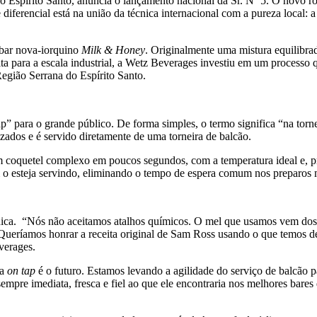
 Espírito Santo, anuncia o lançamento nacional da Sr. Nº 5. O novo r
diferencial está na união da técnica internacional com a pureza local:
 bar nova-iorquino
Milk & Honey
. Originalmente uma mistura equilibra
ita para a escala industrial, a Wetz Beverages investiu em um processo 
Região Serrana do Espírito Santo.
ap” para o grande público. De forma simples, o termo significa “na torn
izados e é servido diretamente de uma torneira de balcão.
um coquetel complexo em poucos segundos, com a temperatura ideal e, 
 o esteja servindo, eliminando o tempo de espera comum nos preparos 
ica. “Nós não aceitamos atalhos químicos. O mel que usamos vem dos p
 Queríamos honrar a receita original de Sam Ross usando o que temos d
verages.
ia
on tap
é o futuro. Estamos levando a agilidade do serviço de balcão 
 sempre imediata, fresca e fiel ao que ele encontraria nos melhores bar