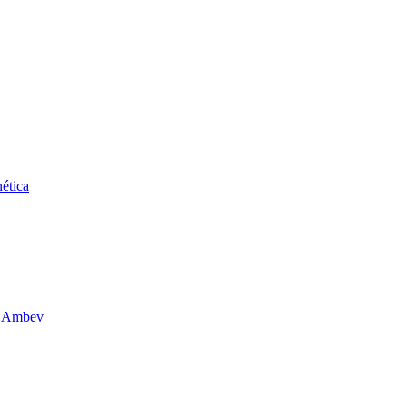
ética
da Ambev