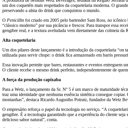
A produtora de bebidas Wetz Beverages, sediada na Região Serrana do
um dos coquetéis mais respeitados da coquetelaria moderna. O grande 
preservando a alma do drink que conquistou o mundo.
O
Penicillin
foi criado em 2005 pelo bartender Sam Ross, no icônico
“clássico moderno” por sua picância e frescor. Para transpor essa rece
gengibre real, e a textura aveludada vem diretamente das colmeia da 
Alta coquetelaria
Um dos pilares deste lançamento é a introdução da coquetelaria “on t
utilizada para servir chope: o drink fica armazenado em barris pressur
Essa inovação permite que bares, restaurantes e eventos entreguem 
O cliente recebe o mesmo drink perfeito, independentemente de quem
A força da produção capixaba
Para a Wetz, o lançamento da Sr. Nº 5 é um marco de maturidade técn
traz uma identidade que nenhuma essência sintética consegue copiar.
montanhas”, destaca Ricardo Augustho Potratz, fundador da Wetz Be
O empresário reforça o papel da tecnologia no serviço. “A coquetelar
gengibre. É a tecnologia garantindo que a experiência do cliente seja
delicioso sabor natural”, conta.