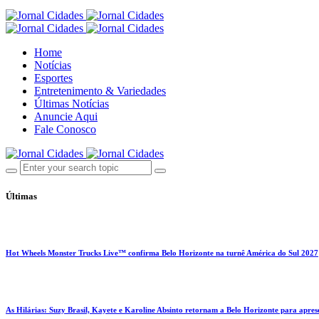
Home
Notícias
Esportes
Entretenimento & Variedades
Últimas Notícias
Anuncie Aqui
Fale Conosco
Últimas
Hot Wheels Monster Trucks Live™ confirma Belo Horizonte na turnê América do Sul 2027
As Hilárias: Suzy Brasil, Kayete e Karoline Absinto retornam a Belo Horizonte para apres