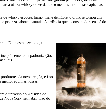
ótulo é uma versão
Ready-to-Drink
(pronta para beber) do Penicillin,
 a marca utiliza whisky de verdade e o mel das montanhas capixabas,
da de whisky escocês, limão, mel e gengibre, o drink se tornou um
que prioriza sabores naturais. A ardência que o consumidor sente é do
eira”. É a mesma tecnologia
principalmente, com padronização.
manuais.
rodutores da nossa região, e isso
e melhor aqui nas nossas
para o universo do whisky e do
es de Nova York, sem abrir mão do