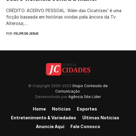
CRÉDITO: ACERVO PESSOAL. ‘Além das Cicatrizes’ é uma
ficção baseada em histórias vividas pela âncora da Tv
Alterosa;…
POR
FELIPE DE JESUS
© Copyright 2000-2023
Grupo Conteúdo de
Comunicação
.
Desenvolvido por
Agência Site Líder
Home
Notícias
Esportes
Entretenimento & Variedades
Últimas Notícias
Anuncie Aqui
Fale Conosco