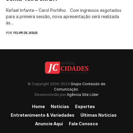
Rafael Infante – Carol Portilho. Com ingressos esgotados
para a primeira sessão, nova apresentação será realizada
às…
POR
FELIPE DE JESUS
© Copyright 2000-2023
Grupo Conteúdo de
Comunicação
.
Desenvolvido por
Agência Site Líder
Home
Notícias
Esportes
Entretenimento & Variedades
Últimas Notícias
Anuncie Aqui
Fale Conosco