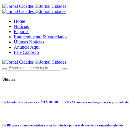
Home
Notícias
Esportes
Entretenimento & Variedades
Últimas Notícias
Anuncie Aqui
Fale Conosco
Últimas
Esplanada fica pequena e CÊ TÁ DOIDO FESTIVAL anuncia mudança para o gramado do
De BH para o mundo: conheça a stylist mineira por trás de turnês e campanhas globais