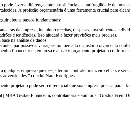
de fazer a diferença entre a resiliência e a antifragilidade de uma empr
talecidas. A projeção orçamentária é uma ferramenta crucial para alcança
eguir alguns passos fundamentais:
nceiras da empresa, incluindo receitas, despesas, investimentos e dívid
adrões e tendências. Isso ajudará a fazer previsões mais precisas.
 base na análise de dados.
ra antecipar possíveis variações no mercado e ajustar o orçamento conf
ho financeiro da empresa e ajuste o orçamento projetado conforme nec
ra qualquer empresa que deseja ter um controle financeiro eficaz e se
s adversidades,” conclui Nara Rodrigues.
nto projetado pode ser o diferencial que sua empresa precisa para alc
| MBA Gestão Financeira, controladoria e auditoria | Graduada em Dir