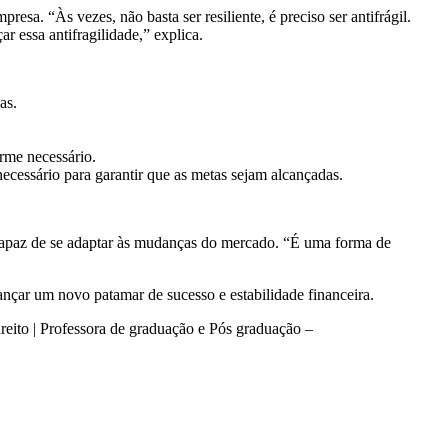
esa. “Às vezes, não basta ser resiliente, é preciso ser antifrágil.
r essa antifragilidade,” explica.
as.
orme necessário.
essário para garantir que as metas sejam alcançadas.
r capaz de se adaptar às mudanças do mercado. “É uma forma de
ançar um novo patamar de sucesso e estabilidade financeira.
eito | Professora de graduação e Pós graduação –