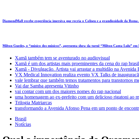
DiamondMall recebe experiência imersiva que recria o Coliseu e a grandiosidade da Roma
Milton Guedes, o “músico dos músicos”, apresenta show da turnê “Milton Canta Lulu” em
Xamã também tem se aventurado no audiovisual
Xamã é um dos artistas mais proeminentes da cena do rap brasi
Xamã - Divulgação. Artista vai arrastar a multidão na Avenid
VX Medical Innovation realiza evento VX Talks de inauguraçã
vale lembrar que também temos tratamentos para transtornos m
Vai dar Samba apresenta Vitinho
vai contar com um dos maiores nomes do rap nacional
uma homenagem ao ex-prefeito com um delicioso rigatoni ao m
Trilogia Matriarcas
transformando a Avenida Afonso Pena em um ponto de encontr
Brasil
Notícias