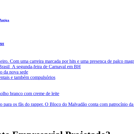
 Antiga
 BH
leiro. Com uma carreira marcada por hits e uma presença de palco magn
a Brasil A segunda-feira de Carnaval em BH
o da nova sede
entais e também compulsórios
olho branco com creme de leite
o para os fãs do rapper. O Bloco do Malvadão conta com patrocínio 