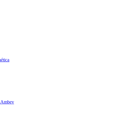
ética
da Ambev