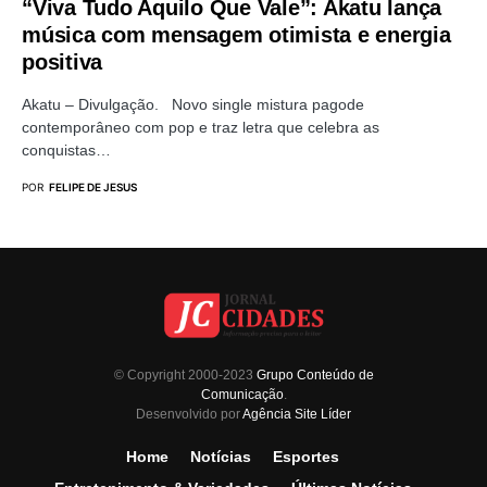
“Viva Tudo Aquilo Que Vale”: Akatu lança
música com mensagem otimista e energia
positiva
Akatu – Divulgação. Novo single mistura pagode
contemporâneo com pop e traz letra que celebra as
conquistas…
POR
FELIPE DE JESUS
© Copyright 2000-2023
Grupo Conteúdo de
Comunicação
.
Desenvolvido por
Agência Site Líder
Home
Notícias
Esportes