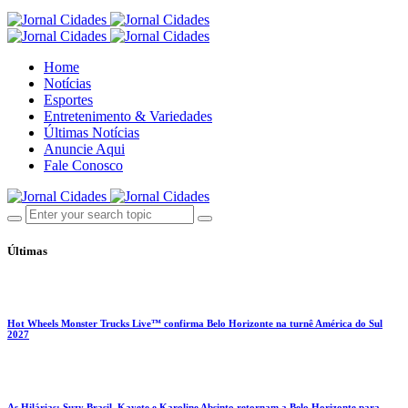
Home
Notícias
Esportes
Entretenimento & Variedades
Últimas Notícias
Anuncie Aqui
Fale Conosco
Últimas
Hot Wheels Monster Trucks Live™ confirma Belo Horizonte na turnê América do Sul
2027
As Hilárias: Suzy Brasil, Kayete e Karoline Absinto retornam a Belo Horizonte para