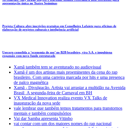
apresentação única no Teatro Sesiminas
Projeta Cultura abre inscrições gratuitas em Conselheiro Lafaiete para oficinas de
elaboração de projetos culturais e inteligência artificial
Usecorp consolida a ‘economia do uso’ no B2B brasileiro, vira S.A. e impulsiona
expansão com novo fundo estruturado
Xamã também tem se aventurado no audiovisual
Xamã é um dos artistas mais proeminentes da cena do rap
brasileiro. Com uma carreira marcada por hits e uma presença
de palco magnética
Xamã - Divulgação. Artista vai arrastar a multidão na Avenida
Brasil A segunda-feira de Carnaval em BH
VX Medical Innovation realiza evento VX Talks de
inauguração da nova sede
vale lembrar que também temos tratamentos para transtornos
mentais e também compulsórios
Vai dar Samba apresenta Vitinho
vai contar com um dos maiores nomes do rap nacional