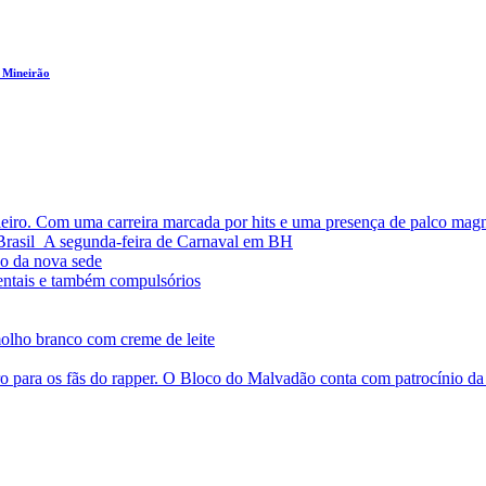
 Mineirão
leiro. Com uma carreira marcada por hits e uma presença de palco magn
a Brasil A segunda-feira de Carnaval em BH
o da nova sede
entais e também compulsórios
olho branco com creme de leite
o para os fãs do rapper. O Bloco do Malvadão conta com patrocínio 