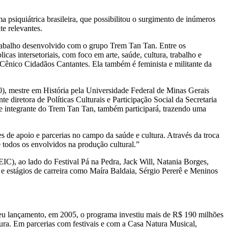
 psiquiátrica brasileira, que possibilitou o surgimento de inúmeros
te relevantes.
 trabalho desenvolvido com o grupo Trem Tan Tan. Entre os
icas intersetoriais, com foco em arte, saúde, cultura, trabalho e
Cênico Cidadãos Cantantes. Ela também é feminista e militante da
), mestre em História pela Universidade Federal de Minas Gerais
 diretora de Políticas Culturais e Participação Social da Secretaria
e integrante do Trem Tan Tan, também participará, trazendo uma
 de apoio e parcerias no campo da saúde e cultura. Através da troca
 todos os envolvidos na produção cultural.”
EIC), ao lado do Festival Pá na Pedra, Jack Will, Natania Borges,
 e estágios de carreira como Maíra Baldaia, Sérgio Pererê e Meninos
seu lançamento, em 2005, o programa investiu mais de R$ 190 milhões
tura. Em parcerias com festivais e com a Casa Natura Musical,