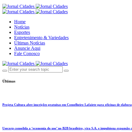
Home
Notícias
Esportes
Entretenimento & Variedades
Últimas Notícias
Anuncie Aqui
Fale Conosco
Últimas
Projeta Cultura abre inscrições gratuitas em Conselheiro Lafaiete para oficinas de elaboraçã
Usecorp consolida a ‘economia do uso’ no B2B brasileiro, vira S.A. e impulsiona expansão