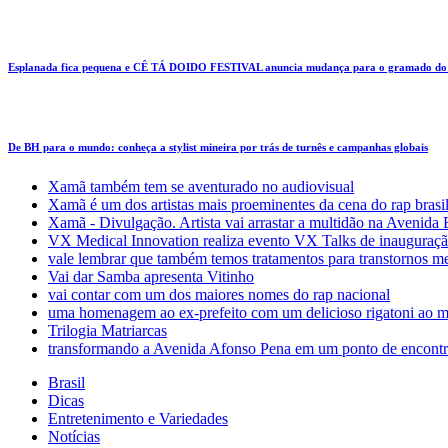
Esplanada fica pequena e CÊ TÁ DOIDO FESTIVAL anuncia mudança para o gramado do
De BH para o mundo: conheça a stylist mineira por trás de turnês e campanhas globais
Xamã também tem se aventurado no audiovisual
Xamã é um dos artistas mais proeminentes da cena do rap brasi
Xamã - Divulgação. Artista vai arrastar a multidão na Avenid
VX Medical Innovation realiza evento VX Talks de inauguraçã
vale lembrar que também temos tratamentos para transtornos m
Vai dar Samba apresenta Vitinho
vai contar com um dos maiores nomes do rap nacional
uma homenagem ao ex-prefeito com um delicioso rigatoni ao m
Trilogia Matriarcas
transformando a Avenida Afonso Pena em um ponto de encontr
Brasil
Dicas
Entretenimento e Variedades
Notícias