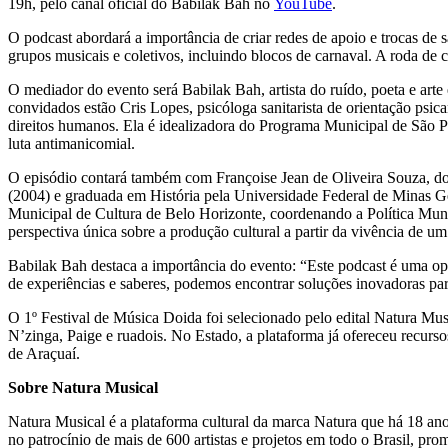
19h, pelo canal oficial do Babilak Bah no
YouTube
.
O podcast abordará a importância de criar redes de apoio e trocas de 
grupos musicais e coletivos, incluindo blocos de carnaval. A roda de c
O mediador do evento será Babilak Bah, artista do ruído, poeta e art
convidados estão Cris Lopes, psicóloga sanitarista de orientação psican
direitos humanos. Ela é idealizadora do Programa Municipal de São P
luta antimanicomial.
O episódio contará também com Françoise Jean de Oliveira Souza, dou
(2004) e graduada em História pela Universidade Federal de Minas Gera
Municipal de Cultura de Belo Horizonte, coordenando a Política Muni
perspectiva única sobre a produção cultural a partir da vivência de u
Babilak Bah destaca a importância do evento: “Este podcast é uma opo
de experiências e saberes, podemos encontrar soluções inovadoras par
O 1º Festival de Música Doida foi selecionado pelo edital Natura Musi
N’zinga, Paige e ruadois. No Estado, a plataforma já ofereceu recurs
de Araçuaí.
Sobre Natura Musical
Natura Musical é a plataforma cultural da marca Natura que há 18 a
no patrocínio de mais de 600 artistas e projetos em todo o Brasil, pr