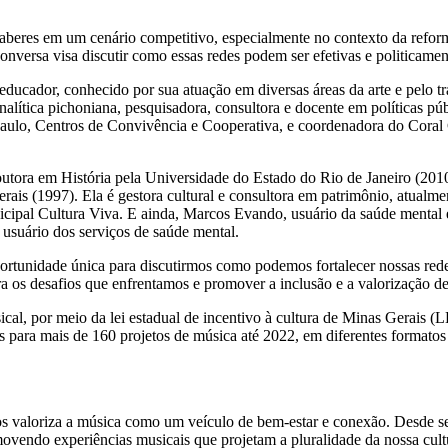
saberes em um cenário competitivo, especialmente no contexto da reforma
onversa visa discutir como essas redes podem ser efetivas e politicamen
e educador, conhecido por sua atuação em diversas áreas da arte e pelo
alítica pichoniana, pesquisadora, consultora e docente em políticas públ
aulo, Centros de Convivência e Cooperativa, e coordenadora do Coral 
tora em História pela Universidade do Estado do Rio de Janeiro (2010
is (1997). Ela é gestora cultural e consultora em patrimônio, atualmente
cipal Cultura Viva. E ainda, Marcos Evando, usuário da saúde mental 
m usuário dos serviços de saúde mental.
rtunidade única para discutirmos como podemos fortalecer nossas redes
a os desafios que enfrentamos e promover a inclusão e a valorização de
cal, por meio da lei estadual de incentivo à cultura de Minas Gerais (L
os para mais de 160 projetos de música até 2022, em diferentes formatos
nos valoriza a música como um veículo de bem-estar e conexão. Desde 
omovendo experiências musicais que projetam a pluralidade da nossa cul