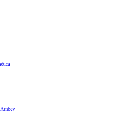
ética
da Ambev