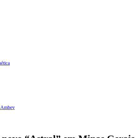
ética
da Ambev