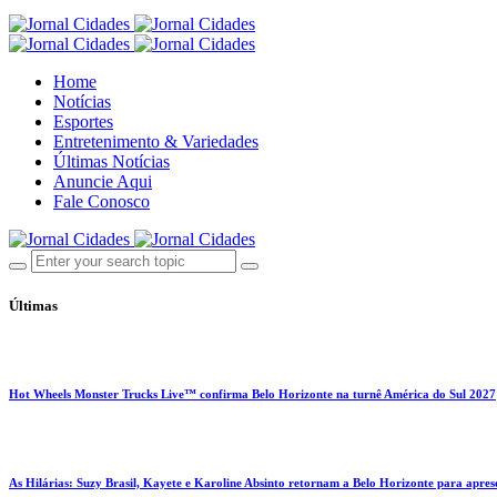
Home
Notícias
Esportes
Entretenimento & Variedades
Últimas Notícias
Anuncie Aqui
Fale Conosco
Últimas
Hot Wheels Monster Trucks Live™ confirma Belo Horizonte na turnê América do Sul 2027
As Hilárias: Suzy Brasil, Kayete e Karoline Absinto retornam a Belo Horizonte para apres