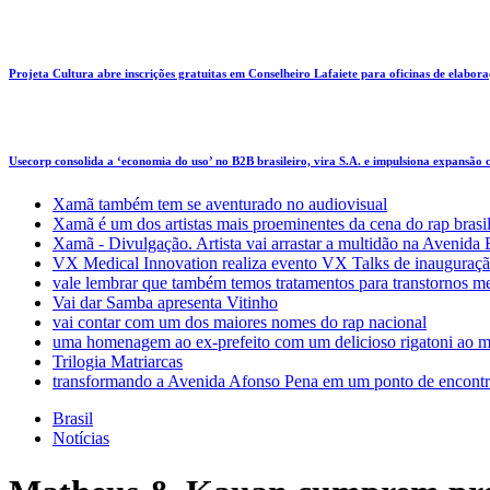
Projeta Cultura abre inscrições gratuitas em Conselheiro Lafaiete para oficinas de elaboraçã
Usecorp consolida a ‘economia do uso’ no B2B brasileiro, vira S.A. e impulsiona expansão
Xamã também tem se aventurado no audiovisual
Xamã é um dos artistas mais proeminentes da cena do rap brasi
Xamã - Divulgação. Artista vai arrastar a multidão na Avenid
VX Medical Innovation realiza evento VX Talks de inauguraçã
vale lembrar que também temos tratamentos para transtornos m
Vai dar Samba apresenta Vitinho
vai contar com um dos maiores nomes do rap nacional
uma homenagem ao ex-prefeito com um delicioso rigatoni ao m
Trilogia Matriarcas
transformando a Avenida Afonso Pena em um ponto de encontr
Brasil
Notícias