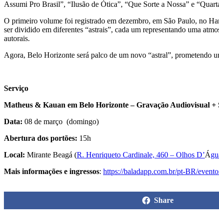
Assumi Pro Brasil”, “Ilusão de Ótica”, “Que Sorte a Nossa” e “Quarta 
O primeiro volume foi registrado em dezembro, em São Paulo, no Han
ser dividido em diferentes “astrais”, cada um representando uma atmos
autorais.
Agora, Belo Horizonte será palco de um novo “astral”, prometendo uma 
Serviço
Matheus & Kauan em Belo Horizonte – Gravação Audiovisual +
Data:
08 de março (domingo)
Abertura dos portões:
15h
Local:
Mirante Beagá (
R. Henriqueto Cardinale, 460 – Olhos D’
Á
gu
Mais informações e ingressos
:
https://baladapp.com.br/pt-BR/
evento
Share