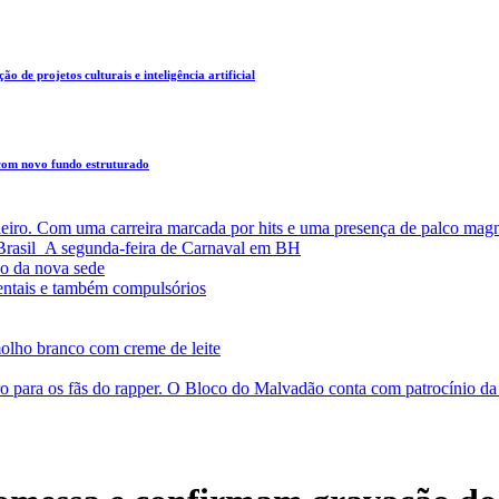
o de projetos culturais e inteligência artificial
 com novo fundo estruturado
leiro. Com uma carreira marcada por hits e uma presença de palco magn
a Brasil A segunda-feira de Carnaval em BH
o da nova sede
entais e também compulsórios
olho branco com creme de leite
o para os fãs do rapper. O Bloco do Malvadão conta com patrocínio 