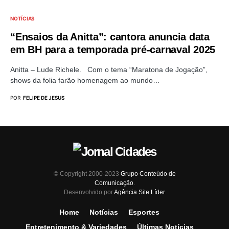
NOTÍCIAS
“Ensaios da Anitta”: cantora anuncia data
em BH para a temporada pré-carnaval 2025
Anitta – Lude Richele. Com o tema “Maratona de Jogação”,
shows da folia farão homenagem ao mundo…
POR
FELIPE DE JESUS
© Copyright 2000-2023
Grupo Conteúdo de
Comunicação
.
Desenvolvido por
Agência Site Líder
Home
Notícias
Esportes
Entretenimento & Variedades
Últimas Notícias