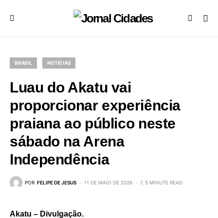
BRASIL
NOTÍCIAS
Luau do Akatu vai
proporcionar experiência
praiana ao público neste
sábado na Arena
Independência
POR
FELIPE DE JESUS
11 DE MAIO DE 2026
5 MINUTE READ
Akatu – Divulgação.