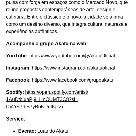
pulsa com força em espaços como o Mercado Novo, que
reúne propostas contemporâneas de arte, design e
culinária. Entre o clássico e o novo, a cidade se afirma
como um destino diverso, que integra cultura, natureza e
experiências autênticas.
Acompanhe o grupo Akatu na web:
YouTube:
https://www.youtube.
com/@AkatuOficial
Instagram:
https://www.
instagram.com/akatuoficial
Facebook:
https://www.
facebook.com/grupoakatu
Spotify:
https://open.spotify.
com/artist/
1AuDtbIuaPj9LHnOUMT3C8?si=
Dy2rS7fbS7yBoKUulKjkZg
Serviço:
Evento:
Luau do Akatu