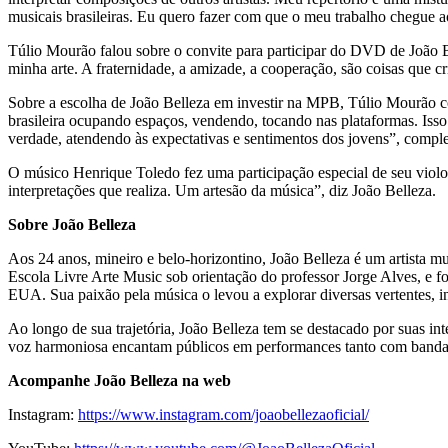
musicais brasileiras. Eu quero fazer com que o meu trabalho chegue a
Túlio Mourão falou sobre o convite para participar do DVD de João Be
minha arte. A fraternidade, a amizade, a cooperação, são coisas que cri
Sobre a escolha de João Belleza em investir na MPB, Túlio Mourão c
brasileira ocupando espaços, vendendo, tocando nas plataformas. Isso 
verdade, atendendo às expectativas e sentimentos dos jovens”, comple
O músico Henrique Toledo fez uma participação especial de seu violo
interpretações que realiza. Um artesão da música”, diz João Belleza.
Sobre João Belleza
Aos 24 anos, mineiro e belo-horizontino, João Belleza é um artista
Escola Livre Arte Music sob orientação do professor Jorge Alves, 
EUA. Sua paixão pela música o levou a explorar diversas vertentes,
Ao longo de sua trajetória, João Belleza tem se destacado por suas i
voz harmoniosa encantam públicos em performances tanto com banda c
Acompanhe João Belleza na web
Instagram:
https://www.instagram.com/joaobellezaoficial/