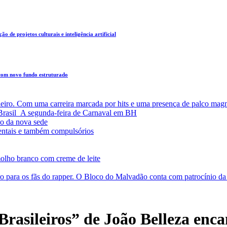
o de projetos culturais e inteligência artificial
 com novo fundo estruturado
leiro. Com uma carreira marcada por hits e uma presença de palco magn
a Brasil A segunda-feira de Carnaval em BH
o da nova sede
entais e também compulsórios
olho branco com creme de leite
o para os fãs do rapper. O Bloco do Malvadão conta com patrocínio 
asileiros” de João Belleza enc