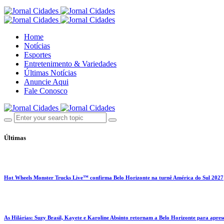
Home
Notícias
Esportes
Entretenimento & Variedades
Últimas Notícias
Anuncie Aqui
Fale Conosco
Últimas
Hot Wheels Monster Trucks Live™ confirma Belo Horizonte na turnê América do Sul 2027
As Hilárias: Suzy Brasil, Kayete e Karoline Absinto retornam a Belo Horizonte para apres