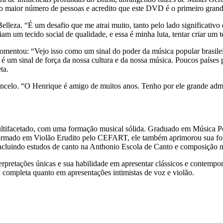
o maior número de pessoas e acredito que este DVD é o primeiro grande
lleza. “É um desafio que me atrai muito, tanto pelo lado significativo
am um tecido social de qualidade, e essa é minha luta, tentar criar um t
omentou: “Vejo isso como um sinal do poder da música popular brasil
é um sinal de força da nossa cultura e da nossa música. Poucos países 
ta.
ncelo. “O Henrique é amigo de muitos anos. Tenho por ele grande admir
 multifacetado, com uma formação musical sólida. Graduado em Música 
e formado em Violão Erudito pelo CEFART, ele também aprimorou sua 
 incluindo estudos de canto na Anthonio Escola de Canto e composição
nterpretações únicas e sua habilidade em apresentar clássicos e contem
ompleta quanto em apresentações intimistas de voz e violão.