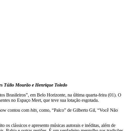
nes Túlio Mourão e Henrique Toledo
s Brasileiros”, em Belo Horizonte, na última quarta-feira (01). O
entes no Espaço Meet, que teve sua lotação esgotada.
 show contou com
hits,
como, “Palco” de Gilberto Gil, “Você Não
 os clássicos e apresento músicas autorais e inéditas, além de
ais, Bahia e outras regiões. É um verdadeiro mergulho nas tradições