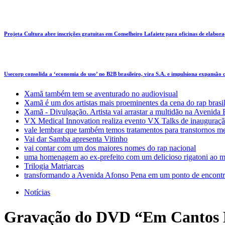
Projeta Cultura abre inscrições gratuitas em Conselheiro Lafaiete para oficinas de elaboraçã
Usecorp consolida a ‘economia do uso’ no B2B brasileiro, vira S.A. e impulsiona expansão
Xamã também tem se aventurado no audiovisual
Xamã é um dos artistas mais proeminentes da cena do rap brasi
Xamã - Divulgação. Artista vai arrastar a multidão na Avenid
VX Medical Innovation realiza evento VX Talks de inauguraçã
vale lembrar que também temos tratamentos para transtornos m
Vai dar Samba apresenta Vitinho
vai contar com um dos maiores nomes do rap nacional
uma homenagem ao ex-prefeito com um delicioso rigatoni ao m
Trilogia Matriarcas
transformando a Avenida Afonso Pena em um ponto de encontr
Notícias
Gravação do DVD “Em Cantos Br