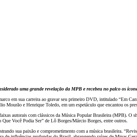
onsiderado uma grande revelação da MPB e recebeu no palco os íco
 marco em sua carreira ao gravar seu primeiro DVD, intitulado “Em Canto
lio Mourão e Henrique Toledo, em um espetáculo que encantou os pres
faixas autorais com clássicos da Música Popular Brasileira (MPB). O
 Que Você Podia Ser” de Lô Borges/Márcio Borges, entre outros.
rando sua paixão e comprometimento com a música brasileira. “Revisito
ura de influências profundas do Brasil, abrangendo raízes de Minas Ger