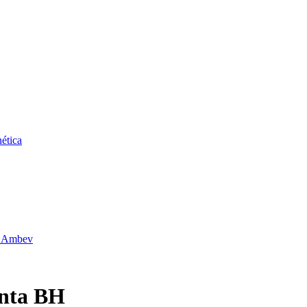
ética
da Ambev
anta BH