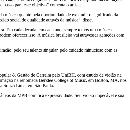
 passo para este objetivo” comenta o artista.
 da música quanto pela oportunidade de expandir o significado da
ecido social de qualidade através da música”, disse.
eira. Em cada década, em cada ano, sempre temos uma música
podem oferecer isso. A música brasileira vai atravessar gerações com
ação, pelo seu talento singular, pelo cuidado minucioso com as
Popular & Gestão de Carreira pelo UniBH, com estudo de violão na
formação na renomada Berklee College of Music, em Boston, MA, nos
 na Souza Lima, em São Paulo.
porâneos da MPB com rica expressividade. Seu violão impecável e sua