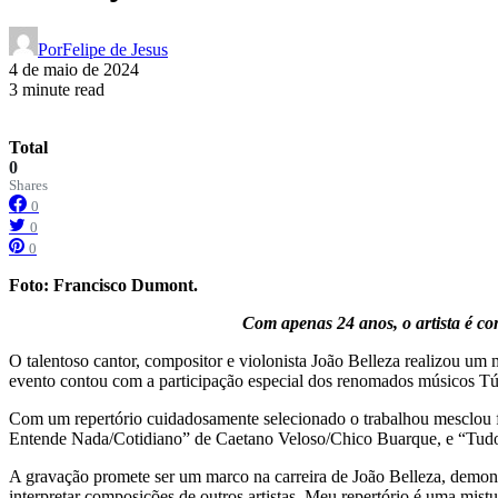
Por
Felipe de Jesus
4 de maio de 2024
3 minute read
Total
0
Shares
0
0
0
Foto: Francisco Dumont.
Com apenas 24 anos, o artista é c
O talentoso cantor, compositor e violonista João Belleza realizou um
evento contou com a participação especial dos renomados músicos Tú
Com um repertório cuidadosamente selecionado o trabalhou mesclou 
Entende Nada/Cotidiano” de Caetano Veloso/Chico Buarque, e “Tudo
A gravação promete ser um marco na carreira de João Belleza, demonst
interpretar composições de outros artistas. Meu repertório é uma mist