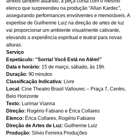
ambos também atuando, a peça conta com o mesmo
elenco que surpreendeu na produção “Allan Kardec”,
assegurando performances envolventes e memoráveis. A
expertise de Guilherme Luiz na direção de artes de luz
vai proporcionar um ambiente visualmente cativante,
elevando a experiência espiritual e teatral para novas
alturas.
Serviço
Espetáculo: “Sorria! Você Está no Além!”
Data e horário:
15 de março, sábado, às 19h
Duração
: 90 minutos
Classificação Indicativa:
Livre
Local
: Cine Theatro Brasil Vallourec – Praça 7, Centro,
Belo Horizonte
Texto:
Lurimar Vianna
Direção:
Rogério Fabiano e Érica Collares
Elenco:
Érica Collares, Rogério Fabiano
Direção de Artes de Luz:
Guilherme Luiz
Produção:
Silvio Ferreira Produções