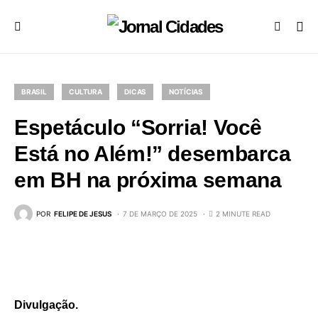
BRASIL
CULTURA
DICAS
NOTÍCIAS
Espetáculo “Sorria! Você
Está no Além!” desembarca
em BH na próxima semana
POR
FELIPE DE JESUS
7 DE MARÇO DE 2025
2 MINUTE READ
Divulgação.