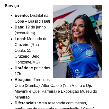
Serviço
Evento:
Distrital na
Copa – Brasil x Haiti
Data:
19 de junho
(sexta-feira)
Local:
Mercado do
Cruzeiro (
Rua
Opala, 55
–
Cruzeiro, Belo
Horizonte/MG)
Horário:
A partir das
17h
Atrações:
Trem dos
Onze (Samba), After Cafofo (Yuri Vieira e Djs
Mayrink e Quel Parreira) e Exposição Museu do
Mineirão.
Diferenciais:
Área reservada com mesas,
banheiros de alvenaria e transmissão 4K em 2