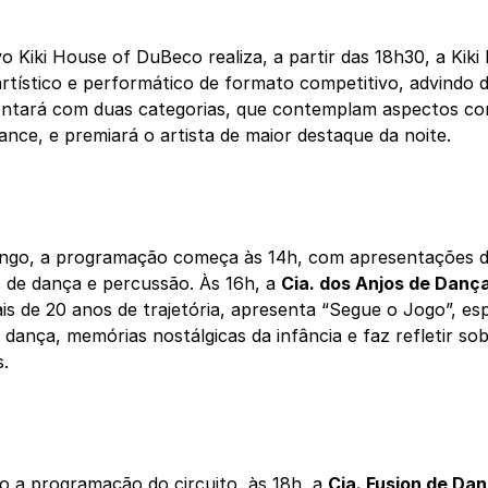
vo Kiki House of DuBeco realiza, a partir das 18h30, a Kiki
rtístico e performático de formato competitivo, advindo d
contará com duas categorias, que contemplam aspectos c
nce, e premiará o artista de maior destaque da noite.
ngo, a programação começa às 14h, com apresentações de
s de dança e percussão. Às 16h, a
Cia. dos Anjos de Danç
s de 20 anos de trajetória, apresenta “Segue o Jogo”, es
a dança, memórias nostálgicas da infância e faz refletir so
.
 a programação do circuito, às 18h, a
Cia. Fusion de Da