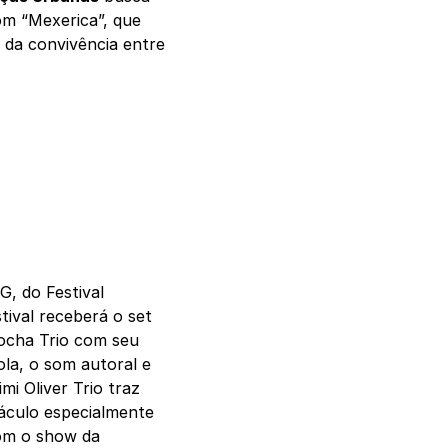
com “Mexerica”, que
r da convivência entre
, do Festival
tival receberá o set
Rocha Trio com seu
ola, o som autoral e
i Oliver Trio traz
táculo especialmente
com o show da