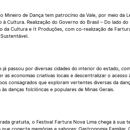
to Mineiro de Dança tem patrocínio da Vale, por meio da Le
o à Cultura. Realização do Governo do Brasil – Do lado do 
io da Cultura e It Produções, com co-realização de Fartura
 Sustentável.
 já passou por diversas cidades do interior do estado, co
er as economias criativas locais e descentralizar o acesso à
pos consagrados que exploram vertentes diversas da danç
 às danças folclóricas e populares de Minas Gerais.
ada gratuita, o Festival Fartura Nova Lima chega à sua t
que conecta memórias e sabores: Gastronomia Familiar. 