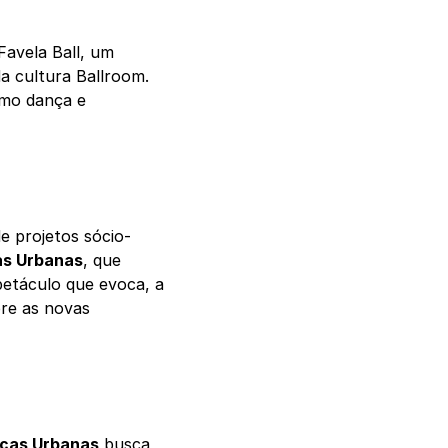
 Favela Ball, um
a cultura Ballroom.
omo dança e
 projetos sócio-
as Urbanas
, que
petáculo que evoca, a
bre as novas
nças Urbanas
busca