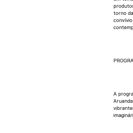
produtor
torno da
convívio
contemp
PROGRA
A progr
Aruanda
vibrante
imaginár