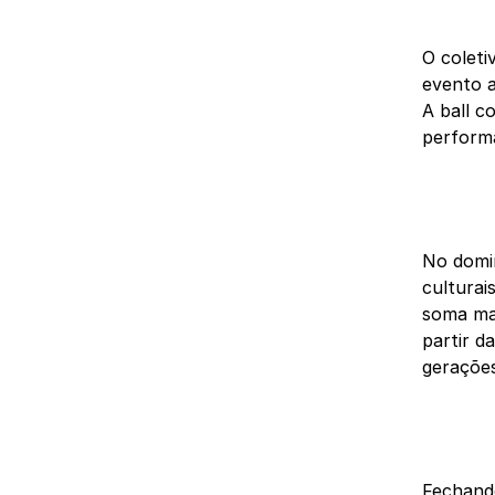
O coleti
evento a
A ball 
performa
No domi
culturai
soma mai
partir d
gerações
Fechando