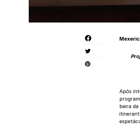
Mexeric
Pro
Após int
programa
beira da
itineran
espetácu