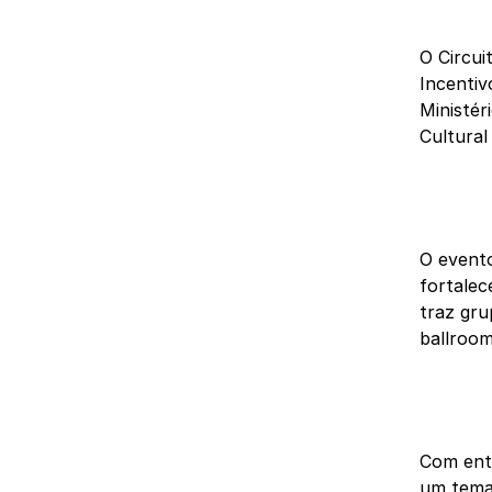
O Circui
Incentiv
Ministér
Cultural
O evento
fortalec
traz gru
ballroom
Com entr
um tema 