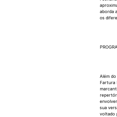
aproxima
aborda a
os difer
PROGRA
Além do 
Fartura 
marcante
repertór
envolven
sua vers
voltado 