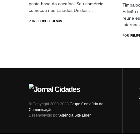
pasta base da cocaína. Seu comércio
Timbaloo
começou nos Estados Unidos,…
Edição e
reúne e
POR
FELIPE DE JESUS
internac
POR
FELIP
© Copyright 2000-2023
Grupo Conteúdo de
Comunicação
.
Desenvolvido por
Agência Site Líder