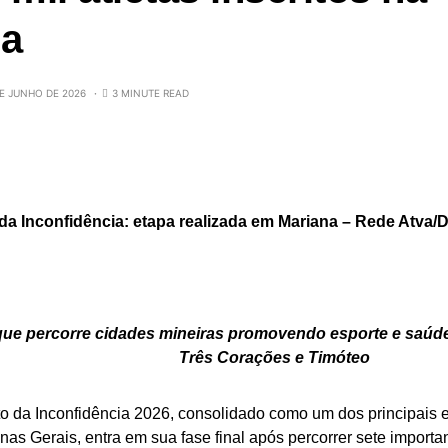
da
E JUNHO DE 2026
3 MINUTE READ
 da Inconfidência: etapa realizada em Mariana – Rede Atva/
que percorre cidades mineiras promovendo esporte e saúde
Três Corações e Timóteo
o da Inconfidência 2026, consolidado como um dos principais e
nas Gerais, entra em sua fase final após percorrer sete importa