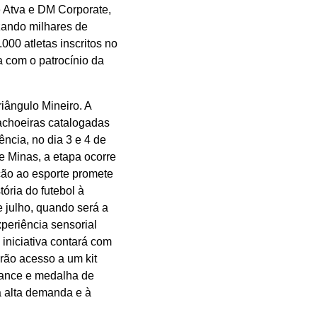
e Atva e DM Corporate,
izando milhares de
000 atletas inscritos no
a com o patrocínio da
iângulo Mineiro. A
cachoeiras catalogadas
ncia, no dia 3 e 4 de
e Minas, a etapa ocorre
ção ao esporte promete
ória do futebol à
 julho, quando será a
periência sensorial
 iniciativa contará com
rão acesso a um kit
mance e medalha de
à alta demanda e à