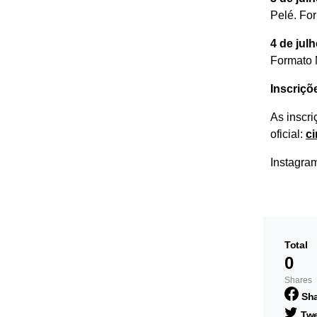
Pelé. Fo
4 de jul
Formato 
Inscriçõ
As inscri
oficial:
ci
Instagra
Total
0
Shares
Sh
Twe