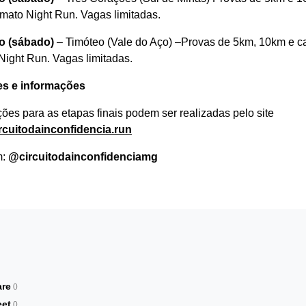
rmato Night Run. Vagas limitadas.
ho (sábado)
– Timóteo (Vale do Aço) –Provas de 5km, 10km e 
Night Run. Vagas limitadas.
es e informações
ções para as etapas finais podem ser realizadas pelo site
rcuitodainconfidencia.run
m:
@circuitodainconfidenciamg
are
0
et
0