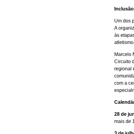
Inclusão
Um dos pi
A organiz
às etapa
atletismo
Marcelo 
Circuito
regional 
comunida
com a cer
especial
Calendá
28 de ju
mais de 1
3 de jul