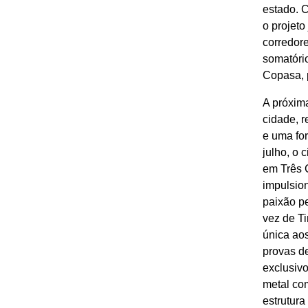
estado. 
o projeto
corredore
somatório
Copasa, p
A próxima
cidade, r
e uma for
julho, o 
em Três C
impulsion
paixão pe
vez de T
única aos
provas d
exclusiv
metal co
estrutura