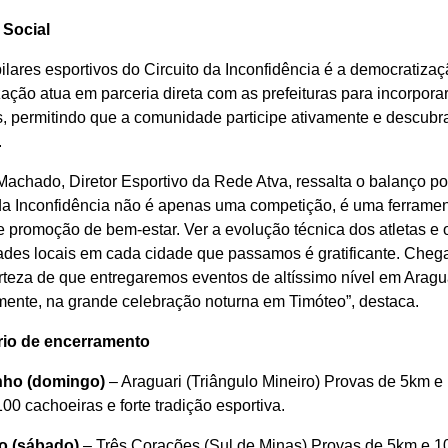
 Social
lares esportivos do Circuito da Inconfidência é a democratizaç
ação atua em parceria direta com as prefeituras para incorporar
s, permitindo que a comunidade participe ativamente e descubr
.
Machado, Diretor Esportivo da Rede Atva, ressalta o balanço p
 da Inconfidência não é apenas uma competição, é uma ferramen
e promoção de bem-estar. Ver a evolução técnica dos atletas e
des locais em cada cidade que passamos é gratificante. Chegam
teza de que entregaremos eventos de altíssimo nível em Aragua
mente, na grande celebração noturna em Timóteo”, destaca.
rio de encerramento
nho (domingo)
– Araguari (Triângulo Mineiro) Provas de 5km 
00 cachoeiras e forte tradição esportiva.
ho (sábado)
– Três Corações (Sul de Minas) Provas de 5km e 10