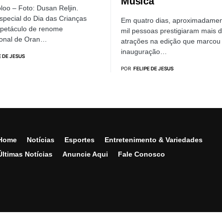
Música
loo – Foto: Dusan Reljin.
special do Dia das Crianças
Em quatro dias, aproximadame
spetáculo de renome
mil pessoas prestigiaram mais 
ional de Oran…
atrações na edição que marcou
inauguração…
E DE JESUS
POR
FELIPE DE JESUS
Home
Notícias
Esportes
Entretenimento & Variedades
Últimas Notícias
Anuncie Aqui
Fale Conosco