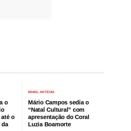
BRASIL
NOTÍCIAS
a o
Mário Campos sedia o
io
“Natal Cultural” com
até o
apresentação do Coral
 da
Luzia Boamorte