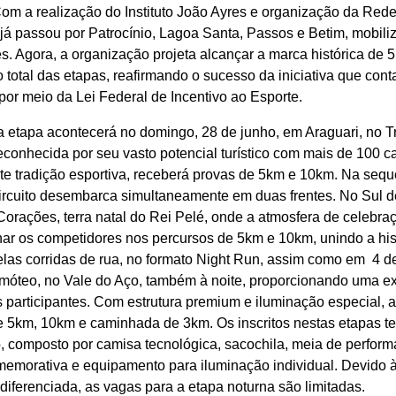
Com a realização do Instituto João Ayres e organização da Red
 já passou por Patrocínio, Lagoa Santa, Passos e Betim, mobil
s. Agora, a organização projeta alcançar a marca histórica de 5.
 total das etapas, reafirmando o sucesso da iniciativa que cont
or meio da Lei Federal de Incentivo ao Esporte.
 etapa acontecerá no domingo, 28 de junho, em Araguari, no Tr
econhecida por seu vasto potencial turístico com mais de 100 
te tradição esportiva, receberá provas de 5km e 10km. Na sequê
circuito desembarca simultaneamente em duas frentes. No Sul d
orações, terra natal do Rei Pelé, onde a atmosfera de celebra
ar os competidores nos percursos de 5km e 10km, unindo a hist
las corridas de rua, no formato Night Run, assim como em 4 de
imóteo, no Vale do Aço, também à noite, proporcionando uma ex
 participantes. Com estrutura premium e iluminação especial, a
e 5km, 10km e caminhada de 3km. Os inscritos nestas etapas te
o, composto por camisa tecnológica, sacochila, meia de perfor
memorativa e equipamento para iluminação individual. Devido 
 diferenciada, as vagas para a etapa noturna são limitadas.