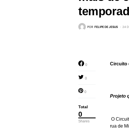
tempora
POR
FELIPE DE JESUS
24 D
Circuito
0
0
0
Projeto 
Total
0
O Circuit
Shares
rua de Mi