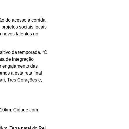
ão do acesso à corrida.
 projetos sociais locais
a novos talentos no
ositivo da temporada.
“
O
ta de integração
 o engajamento das
os a esta reta final
ri, Três Corações e,
e 10km. Cidade com
km. Terra natal do Rei