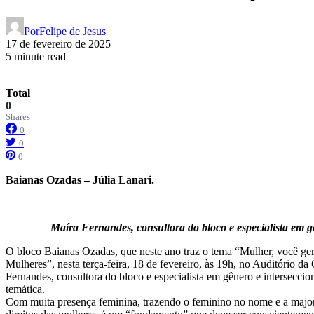
Por
Felipe de Jesus
17 de fevereiro de 2025
5 minute read
Total
0
Shares
0
0
0
Baianas Ozadas – Júlia Lanari.
Maíra Fernandes, consultora do bloco e especialista em gê
O bloco Baianas Ozadas, que neste ano traz o tema “Mulher, você ger
Mulheres”, nesta terça-feira, 18 de fevereiro, às 19h, no Auditório 
Fernandes, consultora do bloco e especialista em gênero e intersecci
temática.
Com muita presença feminina, trazendo o feminino no nome e a majorit