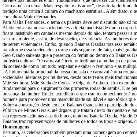
direitos das mulheres é um “fundamento” que deve ser conscientement
Com a música tema “Mais respeito, mais amor”, de autoria do fundado
tradição uma crítica à cultura do machismo estrutural. Além disso, o 
consultora Maíra Fernandes.
Para Maíra Fernandes, o tema da palestra deve ser discutido não só n
Ainda existe na nossa sociedade essa ideia machista de que o corpo da
ficam insistindo em cantadas mesmo depois do não, tentam passar a mã
ser um ambiente, assim, de desrespeito, de violência. As mulheres dev
de serem violentadas. Então, quando Baianas Ozadas traz essa temátic
transforme essa sociedade, a torne mais segura e, de fato, mais igualitá
Geo Ozado salienta que a presença do feminino dentro do Baianas Ozad
indústria cultural. “O carnaval é terreno fértil para a mudança de par
da sociedade como um todo respeitar e exaltar o feminino e as múltipl
“A indumentária principal da nossa fantasia de carnaval é uma roupa 
sociedades lideradas por mulheres, desde os terreiros mais tradicion
Mãe Senhora, Mãe Stella de Oxóssi e Olga de Araketu. Um exemplo par
fundamental para o surgimento das primeiras rodas de samba. E se pe
presença da mulher. Então, acreditamos que este reconhecimento é n
homens para promover uma masculinidade saudável e não tóxica que 
Sobre a construção deste tema, o Baianas Ozadas tem participado de d
Pública de Minas Gerais, até órgãos que tratam direto da questão e 
sua representação nas alas do bloco, tanto na Bateria Ozada, Ala de Da
Baianas traz representações de mulheres de todos os tipos e origens, d
Homenagens
Este ano, as celebrações também prestam uma homenagem ao centenár