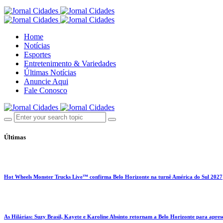
Home
Notícias
Esportes
Entretenimento & Variedades
Últimas Notícias
Anuncie Aqui
Fale Conosco
Últimas
Hot Wheels Monster Trucks Live™ confirma Belo Horizonte na turnê América do Sul 2027
As Hilárias: Suzy Brasil, Kayete e Karoline Absinto retornam a Belo Horizonte para apres