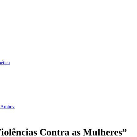
ética
da Ambev
Violências Contra as Mulheres”