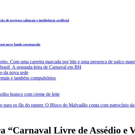
o de projetos culturais e inteligência artificial
 com novo fundo estruturado
leiro. Com uma carreira marcada por hits e uma presença de palco magn
a Brasil A segunda-feira de Carnaval em BH
o da nova sede
entais e também compulsórios
olho branco com creme de leite
o para os fãs do rapper. O Bloco do Malvadão conta com patrocínio 
ra “Carnaval Livre de Assédio e 