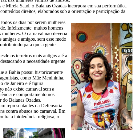
 faz das mulheres vítimas de abusos.
s e Mirela Saad, o Baianas Ozadas incorpora em sua performática
conteúdos direitos, elaborados sob a orientação e participação da
 todos os dias por serem mulheres.
dade. Infelizmente, muitos homens
s mulheres. O carnaval não deveria
suas amigas e amigos, sem esse medo
contribuindo para que a gente
de os terreiros mais antigos até a
e destacando a necessidade urgente
ue a Bahia possui historicamente
rotagonistas, como Mãe Menininha,
 de Janeiro e é figura
go não existe carnaval sem a
ciência e comportamento nos
or do Baianas Ozadas.
com representantes da Defensoria
ens contra abusos no carnaval. Em
tra a intolerância religiosa, o