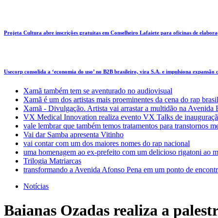
Projeta Cultura abre inscrições gratuitas em Conselheiro Lafaiete para oficinas de elaboraçã
Usecorp consolida a ‘economia do uso’ no B2B brasileiro, vira S.A. e impulsiona expansão
Xamã também tem se aventurado no audiovisual
Xamã é um dos artistas mais proeminentes da cena do rap brasi
Xamã - Divulgação. Artista vai arrastar a multidão na Avenid
VX Medical Innovation realiza evento VX Talks de inauguraçã
vale lembrar que também temos tratamentos para transtornos m
Vai dar Samba apresenta Vitinho
vai contar com um dos maiores nomes do rap nacional
uma homenagem ao ex-prefeito com um delicioso rigatoni ao m
Trilogia Matriarcas
transformando a Avenida Afonso Pena em um ponto de encontr
Notícias
Baianas Ozadas realiza a palest