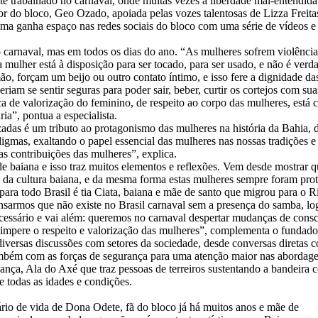
e trabalhado no carnaval, onde muitas vezes a liberdade mal-entendida
r do bloco, Geo Ozado, apoiada pelas vozes talentosas de Lizza Freita
tema ganha espaço nas redes sociais do bloco com uma série de vídeos e 
o carnaval, mas em todos os dias do ano. “As mulheres sofrem violência
 mulher está à disposição para ser tocado, para ser usado, e não é ver
o, forçam um beijo ou outro contato íntimo, e isso fere a dignidade da
eriam se sentir seguras para poder sair, beber, curtir os cortejos com 
a de valorização do feminino, de respeito ao corpo das mulheres, está 
ria”, pontua a especialista.
as é um tributo ao protagonismo das mulheres na história da Bahia, des
adigmas, exaltando o papel essencial das mulheres nas nossas tradições 
as contribuições das mulheres”, explica.
de baiana e isso traz muitos elementos e reflexões. Vem desde mostrar q
ais da cultura baiana, e da mesma forma estas mulheres sempre foram p
a todo Brasil é tia Ciata, baiana e mãe de santo que migrou para o Rio
nsarmos que não existe no Brasil carnaval sem a presença do samba, lo
ecessário e vai além: queremos no carnaval despertar mudanças de cons
impere o respeito e valorização das mulheres”, complementa o fundad
iversas discussões com setores da sociedade, desde conversas diretas 
também com as forças de segurança para uma atenção maior nas abordag
nça, Ala do Axé que traz pessoas de terreiros sustentando a bandeira con
e todas as idades e condições.
io de vida de Dona Odete, fã do bloco já há muitos anos e mãe de