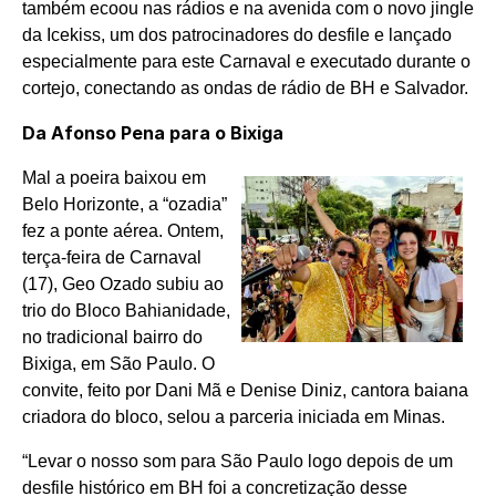
também ecoou nas rádios e na avenida com o novo jingle
da Icekiss, um dos patrocinadores do desfile e lançado
especialmente para este Carnaval e executado durante o
cortejo, conectando as ondas de rádio de BH e Salvador.
Da Afonso Pena para o Bixiga
Mal a poeira baixou em
Belo Horizonte, a “ozadia”
fez a ponte aérea. Ontem,
terça-feira de Carnaval
(17), Geo Ozado subiu ao
trio do Bloco Bahianidade,
no tradicional bairro do
Bixiga, em São Paulo. O
convite, feito por Dani Mã e Denise Diniz, cantora baiana
criadora do bloco, selou a parceria iniciada em Minas.
“Levar o nosso som para São Paulo logo depois de um
desfile histórico em BH foi a concretização desse