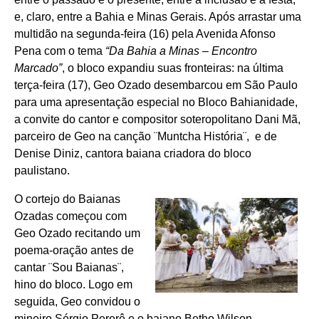
e, claro, entre a Bahia e Minas Gerais. Após arrastar uma
multidão na segunda-feira (16) pela Avenida Afonso
Pena com o tema
“Da Bahia a Minas – Encontro
Marcado”
, o bloco expandiu suas fronteiras: na última
terça-feira (17), Geo Ozado desembarcou em São Paulo
para uma apresentação especial no Bloco Bahianidade,
a convite do cantor e compositor soteropolitano Dani Mã,
parceiro de Geo na canção ¨Muntcha História¨, e de
Denise Diniz, cantora baiana criadora do bloco
paulistano.
O cortejo do Baianas
Ozadas começou com
Geo Ozado recitando um
poema-oração antes de
cantar ¨Sou Baianas¨,
hino do bloco. Logo em
seguida, Geo convidou o
mineiro Sérgio Pererê e o baiano Betho Wilson,