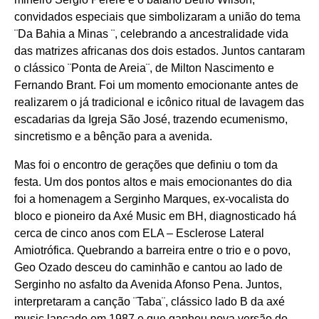
convidados especiais que simbolizaram a união do tema
¨Da Bahia a Minas ¨, celebrando a ancestralidade vida
das matrizes africanas dos dois estados. Juntos cantaram
o clássico ¨Ponta de Areia¨, de Milton Nascimento e
Fernando Brant. Foi um momento emocionante antes de
realizarem o já tradicional e icônico ritual de lavagem das
escadarias da Igreja São José, trazendo ecumenismo,
sincretismo e a bênção para a avenida.
Mas foi o encontro de gerações que definiu o tom da
festa. Um dos pontos altos e mais emocionantes do dia
foi a homenagem a Serginho Marques, ex-vocalista do
bloco e pioneiro da Axé Music em BH, diagnosticado há
cerca de cinco anos com ELA – Esclerose Lateral
Amiotrófica. Quebrando a barreira entre o trio e o povo,
Geo Ozado desceu do caminhão e cantou ao lado de
Serginho no asfalto da Avenida Afonso Pena. Juntos,
interpretaram a canção ¨Taba¨, clássico lado B da axé
music lançado em 1987 e que ganhou nova versão do