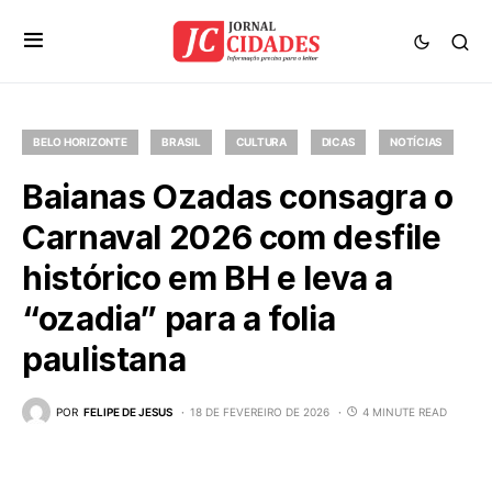
BELO HORIZONTE
BRASIL
CULTURA
DICAS
NOTÍCIAS
Baianas Ozadas consagra o
Carnaval 2026 com desfile
histórico em BH e leva a
“ozadia” para a folia
paulistana
POR
FELIPE DE JESUS
18 DE FEVEREIRO DE 2026
4 MINUTE READ