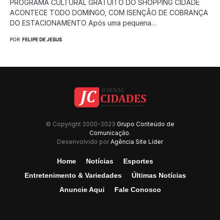
PROGRAMA CULTURAL GRATUITO DO SHOPPING CIDADE
ACONTECE TODO DOMINGO, COM ISENÇÃO DE COBRANÇA
DO ESTACIONAMENTO Após uma pequena…
POR
FELIPE DE JESUS
© Copyright 2000-2023
Grupo Conteúdo de
Comunicação
.
Desenvolvido por
Agência Site Líder
Home
Notícias
Esportes
Entretenimento & Variedades
Últimas Notícias
Anuncie Aqui
Fale Conosco